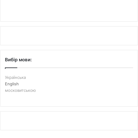
Вибір мови:
Українська
English
московитською