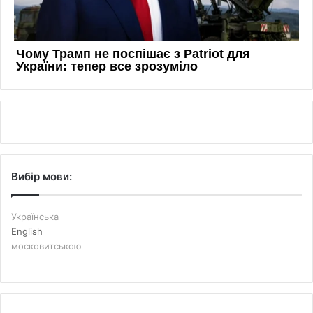
Вибір мови:
Українська
English
московитською