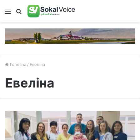
Меню
Пошук
Головна
/
Евеліна
Евеліна