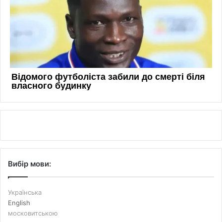
Вибір мови:
Українська
English
московитською