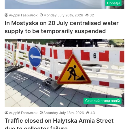
Поради
Андрій Гаврилюк
Monday July 20th, 2026
32
In Mostyska on 20 July centralised water
supply to be temporarily suspended
Стислий огляд подій
Андрій Гаврилюк
Saturday July 18th, 2026
43
Traffic closed on Halytska Armia Street
due to collector failure