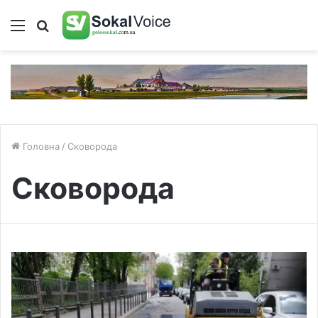
Меню
Пошук
Головна
/
Сковорода
Сковорода