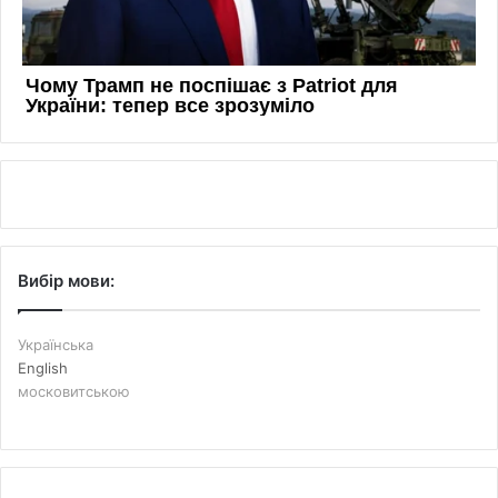
Вибір мови:
Українська
English
московитською