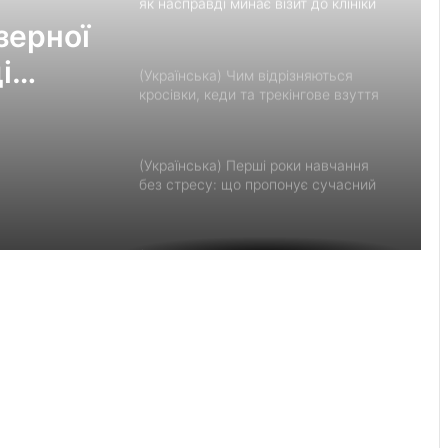
як насправді минає візит до клініки
«Ексімер» від порога до виходу
зерної
і
(Українська) Чим відрізняються
кросівки, кеди та трекінгове взуття
и
 до
(Українська) Перші роки навчання
без стресу: що пропонує сучасний
приватний дитячий садок у
Чернівцях
(Українська) Украшения для
пасхальных яиц: идеи выбора и
гармоничного праздничного
оформления
(Українська) Встановлення фільтрів
для води «під ключ»: ТОП-7
форматів послуг
Velyki Mosty Lyceum included in list of