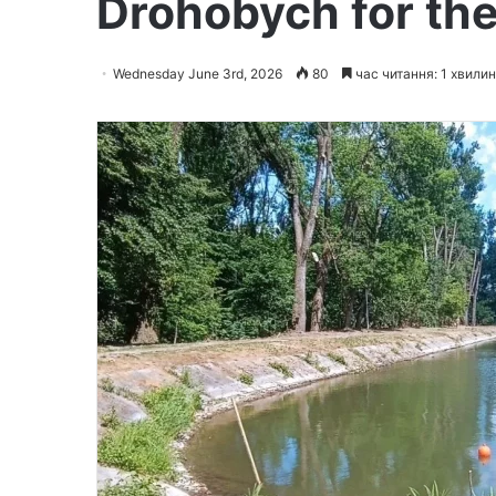
Drohobych for th
Wednesday June 3rd, 2026
80
час читання: 1 хвили