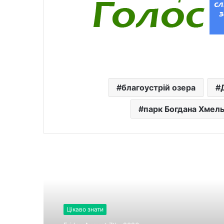
благоустрій озера
парк Богдана Хмел
Читати далі
Цікаво знати