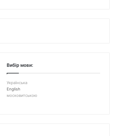
Вибір мови:
Українська
English
московитською