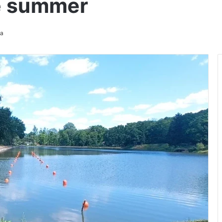
e summer
на