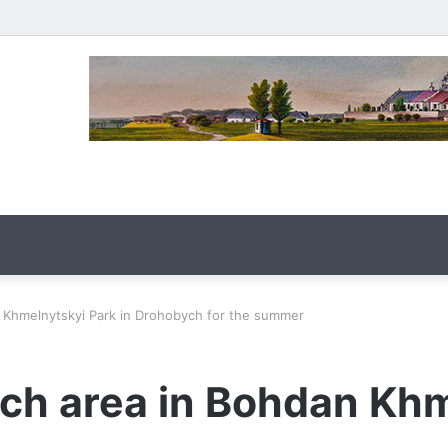
 Khmelnytskyi Park in Drohobych for the summer
ch area in Bohdan Khm