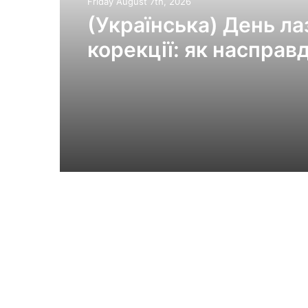
Friday August 7th, 2026
(Українська) День ла
корекції: як насправд
минає візит до клінік
«Ексімер» від порога
виходу