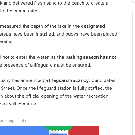
nk and delivered fresh sand to the beach to create a
s to the community.
s measured the depth of the lake in the designated
, steps have been installed, and buoys have been placed
imming.
 not to enter the water, as
the bathing season has not
the presence of a lifeguard must be ensured.
ompany has announced a
lifeguard vacancy
. Candidates
treet. Once the lifeguard station is fully staffed, the
on about the official opening of the water recreation
(Українська) День лазерної корекції:
ark will continue.
як насправді минає візит до клініки
«Ексімер» від порога до виходу
ини партнерів
(Українська) Чим відрізняються
кросівки, кеди та трекінгове взуття