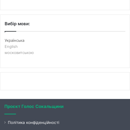
Вибір мови:
Українська
English
московитською
Проєкт Голос Сокальщини
Політика конфіденційності