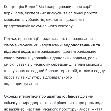
Концепцію Водної Візії напрацювали після серії
воркшопів, експертних дискусій та спільної роботи
мешканців, урбаністів, екологів, гідрологів і
представників комунального сектору.
Під час презентації представлять напрацювання за
сімома ключовими напрямками:
водопостачання та
підземні води
, централізоване і децентралізоване
каналізування, управління дощовими водами, роль
річок і ставків у міському середовищі, вплив міського
планування на водний баланс територій, а також водну
просвіту та культуру відповідального
водокористування.
Окремо йтиметься про адаптацію Львова до змін
клімату, природоорієнтовані рішення та про роль води
як важливої частини міського простору і якості життя.