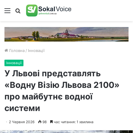
Меню
Пошук
Головна
/
Інновації
Інновації
У Львові представлять
«Водну Візію Львова 2100»
про майбутнє водної
системи
2 Червня 2026
98
час читання: 1 хвилина