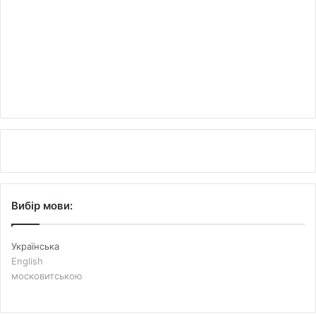
Вибір мови:
Українська
English
московитською