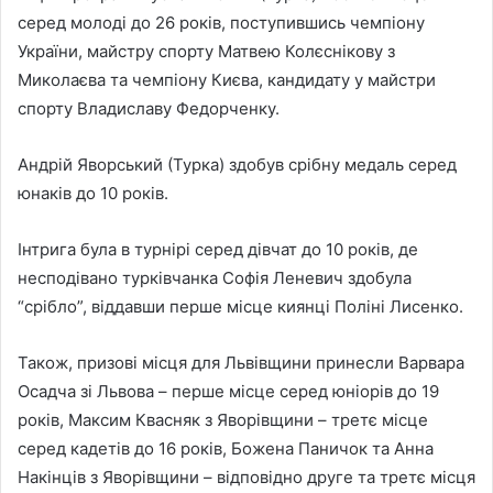
серед молоді до 26 років, поступившись чемпіону
України, майстру спорту Матвею Колєснікову з
Миколаєва та чемпіону Києва, кандидату у майстри
спорту Владиславу Федорченку.
Андрій Яворський (Турка) здобув срібну медаль серед
юнаків до 10 років.
Інтрига була в турнірі серед дівчат до 10 років, де
несподівано турківчанка Софія Леневич здобула
“срібло”, віддавши перше місце киянці Поліні Лисенко.
Також, призові місця для Львівщини принесли Варвара
Осадча зі Львова – перше місце серед юніорів до 19
років, Максим Квасняк з Яворівщини – третє місце
серед кадетів до 16 років, Божена Паничок та Анна
Накінців з Яворівщини – відповідно друге та третє місця