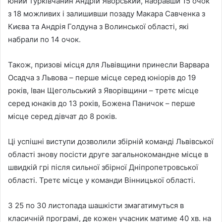
юний турківчанин Андрій Яворський, набравши 15 очок
з 18 можливих і залишивши позаду Макара Савченка з
Києва та Андрія Голдуна з Волинської області, які
набрали по 14 очок.
Також, призові місця для Львівщини принесли Варвара
Осадча з Львова – перше місце серед юніорів до 19
років, Іван Щегольський з Яворівщини – третє місце
серед юнаків до 13 років, Божена Паничок – перше
місце серед дівчат до 8 років.
Ці успішні виступи дозволили збірній команді Львівської
області знову посісти друге загальнокомандне місце в
швидкій грі після сильної збірної Дніпропетровської
області. Третє місце у команди Вінницької області.
З 25 по 30 листопада шашкісти змагатимуться в
класичній програмі, де кожен учасник матиме 40 хв. на