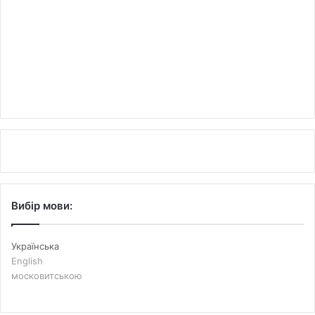
Вибір мови:
Українська
English
московитською