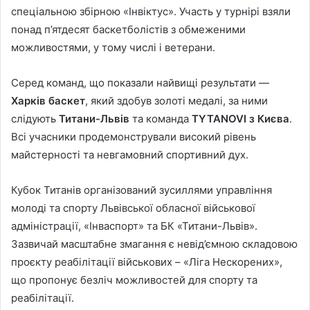
спеціальною збірною «Інвіктус». Участь у турнірі взяли
понад п’ятдесят баскетболістів з обмеженими
можливостями, у тому числі і ветерани.
Серед команд, що показали найвищі результати —
Харків баскет
, який здобув золоті медалі, за ними
слідують
Титани-Львів
та команда
TYTANOVI з Києва
.
Всі учасники продемонстрували високий рівень
майстерності та невгамовний спортивний дух.
Кубок Титанів організований зусиллями управління
молоді та спорту Львівської обласної військової
адміністрації, «Інваспорт» та БК «Титани-Львів».
Зазвичай масштабне змагання є невід’ємною складовою
проєкту реабілітації військових – «Ліга Нескорених»,
що пропонує безліч можливостей для спорту та
реабілітації.