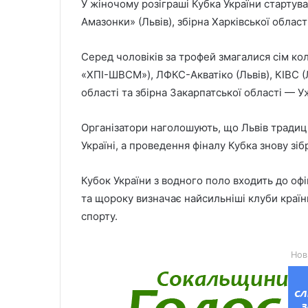
У жіночому розіграші Кубка України стартув
Амазонки» (Львів), збірна Харківської област
Серед чоловіків за трофей змагалися сім кол
«ХПІ-ШВСМ»), ЛФКС-Акватіко (Львів), КІВС (
області та збірна Закарпатської області — У
Організатори наголошують, що Львів традиці
Україні, а проведення фіналу Кубка знову зіб
Кубок України з водного поло входить до оф
та щороку визначає найсильніші клуби країн
спорту.
Нов