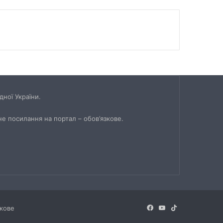
ної України.
не посилання на портал – обов’язкове.
Facebook
YouTube
TikTok
зкове