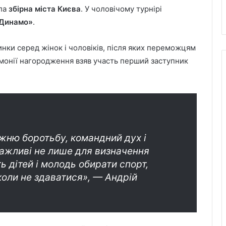
ула
збірна міста Києва
. У чоловічому турнірі
«Динамо»
.
инки серед жінок і чоловіків, після яких переможцям
емонії нагородження взяв участь перший заступник
жню боротьбу, командний дух і
 важливі не лише для визначення
 дітей і молодь обирати спорт,
іколи не здаватися», — Андрій
День лазерної корекції: як насправді
минає візит до клініки «Ексімер» від
порога до виходу