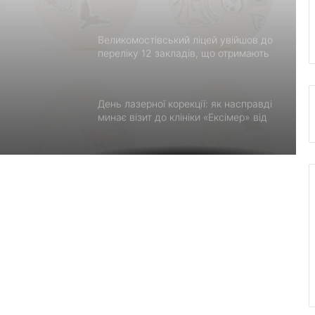
ів для
П-7
Великомостівський ліцей увійшов до
переліку 12 закладів, що отримають
держсубвенцію на енергостійкість
День лазерної корекції: як насправді
альных
минає візит до клініки «Ексімер» від
порога до виходу
Чим відрізняються кросівки, кеди та
трекінгове взуття
ления
Перші роки навчання без стресу: що
пропонує сучасний приватний
дитячий садок у Чернівцях
Украшения для пасхальных яиц:
идеи выбора и гармоничного
праздничного оформления