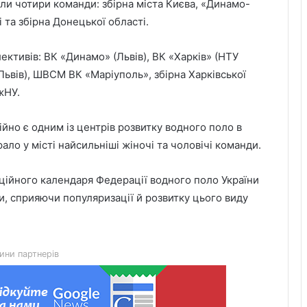
али чотири команди: збірна міста Києва, «Динамо-
Чим відрізняються кросівки, кеди та
і та збірна Донецької області.
трекінгове взуття
ективів: ВК «Динамо» (Львів), ВК «Харків» (НТУ
Львів), ШВСМ ВК «Маріуполь», збірна Харківської
Перші роки навчання без стресу: що
жНУ.
пропонує сучасний приватний
дитячий садок у Чернівцях
йно є одним із центрів розвитку водного поло в
рало у місті найсильніші жіночі та чоловічі команди.
Украшения для пасхальных яиц:
идеи выбора и гармоничного
праздничного оформления
іційного календаря Федерації водного поло України
и, сприяючи популяризації й розвитку цього виду
Встановлення фільтрів для води «під
ключ»: ТОП-7 форматів послуг
ини партнерів
Великомостівський ліцей увійшов до
переліку 12 закладів, що отримають
держсубвенцію на енергостійкість