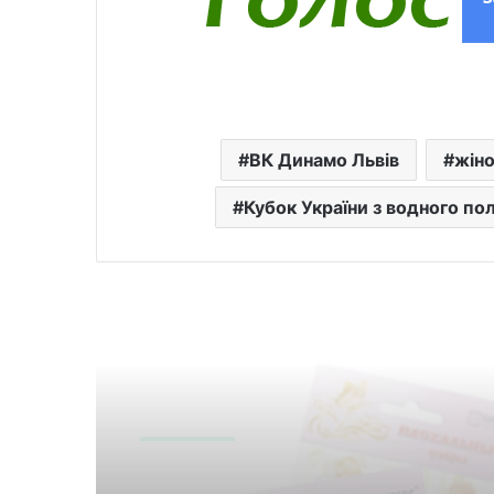
ВК Динамо Львів
жіно
Кубок України з водного по
Читати далі
Цікаво знати
8 Серпня 2026
Цікаво знати