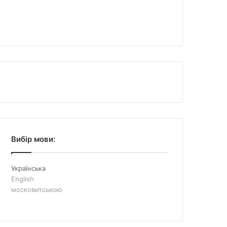
Вибір мови:
Українська
English
московитською