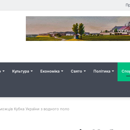
Пр
о
Культура
Економіка
Свято
Політика
Спо
можців Кубка України з водного поло