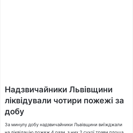
Надзвичайники Львівщини
ліквідували чотири пожежі за
добу
За минулу добу надзвичайники Львівщини виїжджали
на ліквідацію пожеж 4 рази, з них 2 сухої трави площа