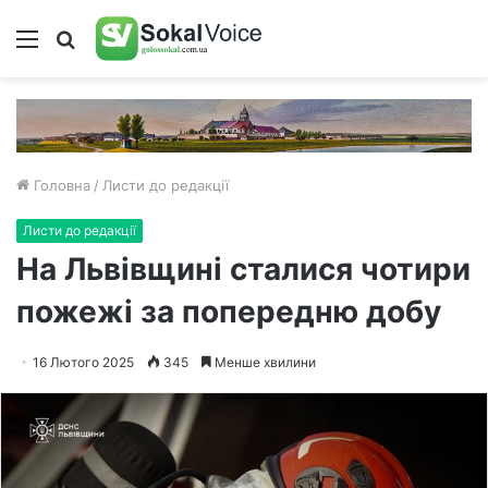
Меню
Пошук
Головна
/
Листи до редакції
Листи до редакції
На Львівщині сталися чотири
пожежі за попередню добу
16 Лютого 2025
345
Менше хвилини