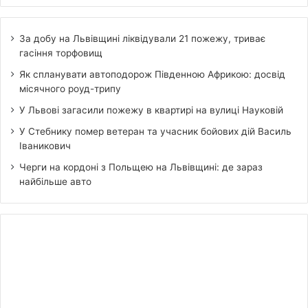
За добу на Львівщині ліквідували 21 пожежу, триває
гасіння торфовищ
Як спланувати автоподорож Південною Африкою: досвід
місячного роуд-трипу
У Львові загасили пожежу в квартирі на вулиці Науковій
У Стебнику помер ветеран та учасник бойових дій Василь
Іваникович
Черги на кордоні з Польщею на Львівщині: де зараз
найбільше авто