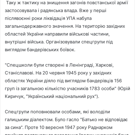
Таку ж тактику на знищення загонів повстанської армії
застосовувала і радянська влада. Вже у перші
післявоєнні роки ліквідація УПА набула
загальнодержавного значення. На територію західних
областей України направили військові частини,
внутрішні війська. Організовували спецгрупи під
виглядом бандерівських боївок.
"Спецшколи були створені в Ленінграді, Харкові,
Станіславові. На 20 червня 1945 року у західних
областях України діяло під виглядом бандерівців 156
груп із загальною кількістю учасників 1783 особи" (Юрій
Киричук, "Український національний рух").
Спецгрупи поповнювали особами, які володіли
галицьким діалектом. Було гасло "Батько не відповідає
за сина". Проте 10 вересня 1947 року Раднарком