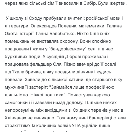
через яких сільські сім`ї вивозили в Сибір. Були жертви.
У школу зі Сходу прибували вчителі: російської мови і
літератури Олександра Полевик, математики Галина
Охота, історії Ганна Балобатько. Ніхто біля їхніх
помешкань не виставляв охорону. Вони спокійно
працювали і жили у "бандерівському" селі під час
бурхливих подій. У сусідній Діброві проживала і
працювала фельдшер Оля. Пізно ввечері до її оселі
під`їхала бричка, в яку посадили дівчину і кудись
повезли. Завели до сільської хатини, де старшого віку
мужчина її застеріг: "Займайся лише професійною
діяльністю. Ніякої політики". Почастував чаркою
самогонки і її завезли назад додому. І більше ніяких
непорозумінь між вихідцями зі Східних теренів у нас в
Хлівчанах не виникало. Тож чому нині бандерівці стали
страхіттям? Із колишніх вояків УПА уціліли лише