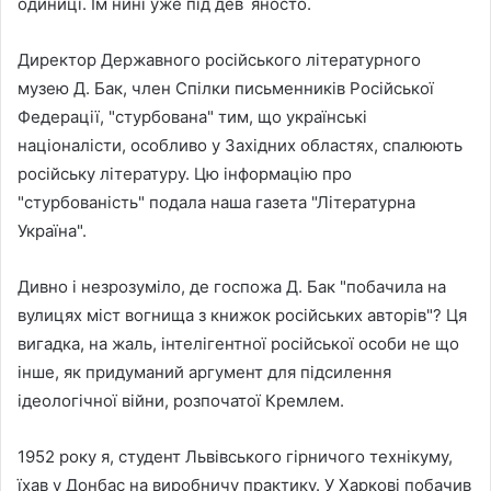
одиниці. Їм нині уже під дев`яносто.
Директор Державного російського літературного
музею Д. Бак, член Спілки письменників Російської
Федерації, "стурбована" тим, що українські
націоналісти, особливо у Західних областях, спалюють
російську літературу. Цю інформацію про
"стурбованість" подала наша газета "Літературна
Україна".
Дивно і незрозуміло, де госпожа Д. Бак "побачила на
вулицях міст вогнища з книжок російських авторів"? Ця
вигадка, на жаль, інтелігентної російської особи не що
інше, як придуманий аргумент для підсилення
ідеологічної війни, розпочатої Кремлем.
1952 року я, студент Львівського гірничого технікуму,
їхав у Донбас на виробничу практику. У Харкові побачив