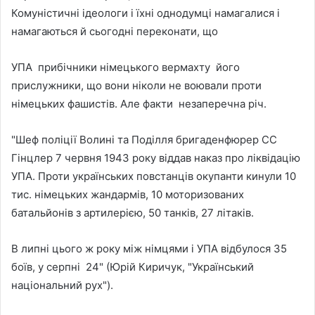
Комуністичні ідеологи і їхні однодумці намагалися і
намагаються й сьогодні переконати, що
УПА прибічники німецького вермахту його
прислужники, що вони ніколи не воювали проти
німецьких фашистів. Але факти незаперечна річ.
"Шеф поліції Волині та Поділля бригаденфюрер СС
Гінцлер 7 червня 1943 року віддав наказ про ліквідацію
УПА. Проти українських повстанців окупанти кинули 10
тис. німецьких жандармів, 10 моторизованих
батальйонів з артилерією, 50 танків, 27 літаків.
В липні цього ж року між німцями і УПА відбулося 35
боїв, у серпні 24" (Юрій Киричук, "Український
національний рух").