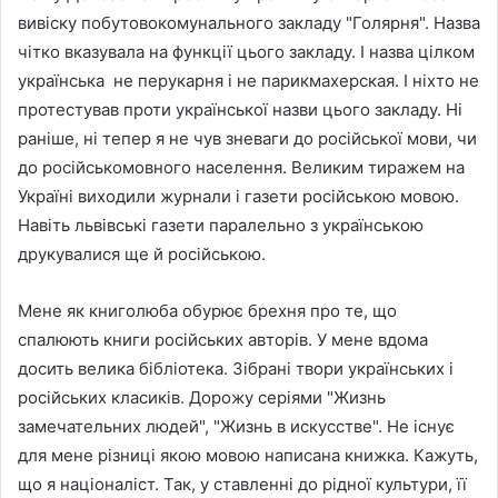
вивіску побутовокомунального закладу "Голярня". Назва
чітко вказувала на функції цього закладу. І назва цілком
українська не перукарня і не парикмахерская. І ніхто не
протестував проти української назви цього закладу. Ні
раніше, ні тепер я не чув зневаги до російської мови, чи
до російськомовного населення. Великим тиражем на
Україні виходили журнали і газети російською мовою.
Навіть львівські газети паралельно з українською
друкувалися ще й російською.
Мене як книголюба обурює брехня про те, що
спалюють книги російських авторів. У мене вдома
досить велика бібліотека. Зібрані твори українських і
російських класиків. Дорожу серіями "Жизнь
замечательних людей", "Жизнь в искусстве". Не існує
для мене різниці якою мовою написана книжка. Кажуть,
що я націоналіст. Так, у ставленні до рідної культури, її