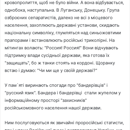
кровопролиття, щоб не було війни. А вона відбувається,
однобока, наступальна. В Луганську, Донецьку. Група
озброєних сепаратистів, далеко не всі з місцевого
населення, захоплюють державні установи, скидають
національну символіку, глумляться над синьожовтими
прапорами і встановлюють російські триколірні. На
мітингах волають: "Россия! Россия!" Вони відчувають
підтримку влади сусідньої держави, яка готова їх
"защищать", бо ж танки стоять на кордоні. Щоранку
встаю і думаю: "Чи ми ще у своїй державі?"
У пам`яті виринають спогади про "бандерівців" і
"русский язик". Бандера і бандерівці стали жупелом у
інформаційному просторі "захисників"
російськомовного населення нашої держави.
Ним послуговуються як звичайні проросійські статисти,