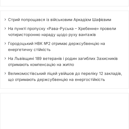
Стрий попрощався із військовим Аркадієм Шафієвим
На пункті пропуску «Рава-Руська – Хребенне» провели
чотиристоронню нараду щодо руху вантажів
Городоцький НВК №2 отримає держсубвенцію на
енергетичну стійкість
На Львівщині 189 ветеранів і родин загиблих Захисників
отримають компенсацію на житло
Великомостівський ліцей увійшов до переліку 12 закладів,
що отримають держсубвенцію на енергостійкість