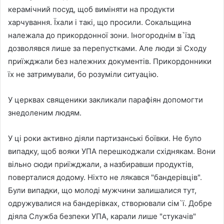
керамічний посуд, щоб виміняти на продукти
харчування. Їхали і такі, що просили. Сокальщина
належала до прикордонної зони. Іногороднім в`їзд
дозволявся лише за перепустками. Але люди зі Сходу
приїжджали без належних документів. Прикордонники
їх не затримували, бо розуміли ситуацію.
У церквах священики закликали парафіян допомогти
знедоленим людям.
У ці роки активно діяли партизанські боївки. Не було
випадку, щоб вояки УПА перешкоджали східнякам. Вони
вільно сюди приїжджали, а назбиравши продуктів,
поверталися додому. Ніхто не лякався "бандерівців".
Були випадки, що молоді мужчини залишалися тут,
одружувалися на бандерівках, створювали сім`ї. Добре
діяла Служба безпеки УПА, карали лише "стукачів"