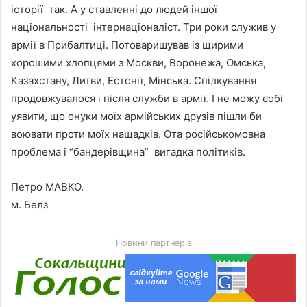
історії так. А у ставленні до людей іншої
національності інтернаціоналіст. Три роки служив у
армії в Прибалтиці. Потоваришував із щирими
хорошими хлопцями з Москви, Воронежа, Омська,
Казахстану, Литви, Естонії, Мінська. Спілкування
продовжувалося і після служби в армії. І не можу собі
уявити, що онуки моїх армійських друзів пішли би
воювати проти моїх нащадків. Ота російськомовна
проблема і “бандерівщина” вигадка політиків.
Петро МАВКО.
м. Белз
Новини партнерів