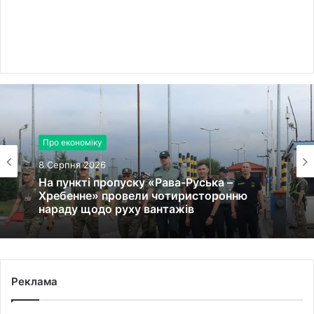
Про економіку
Про освіту
8 Серпня 2026
8 Серпня 2026
На пункті пропуску «Рава-Руська –
Хребенне» провели чотиристоронню
Городоцький НВК №2 отримає
нараду щодо руху вантажів
держсубвенцію на енергетичну стійкість
Реклама