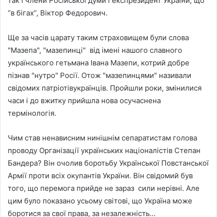
так і члени Російської думи і експрезидент України, що
“в бігах”, Віктор Федорович.
Ще за часів царату таким страховищем були слова
"Мазепа", "мазепинці" від імені нашого славного
українського гетьмана Івана Мазепи, котрий добре
пізнав "нутро" Росії. Отож "мазепинцями" називали
свідомих патріотівукраїнців. Пройшли роки, змінилися
часи і до вжитку прийшла нова осучаснена
термінологія.
Чим став ненависним нинішнім сепаратистам голова
проводу Організації українських націоналістів Степан
Бандера? Він очолив боротьбу Української Повстанської
Армії проти всіх окупантів України. Він свідомий був
того, що перемога прийде не зараз сили нерівні. Але
цим було показано усьому світові, що Україна може
боротися за свої права, за незалежність…