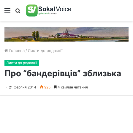
Меню
Пошук
Головна
/
Листи до редакції
Листи до редакції
Про “бандерівців” зблизька
21 Серпня 2014
925
4 хвилин читання