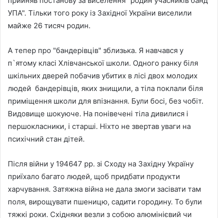
прийняв постанову за виселення "родин учасників банд
УПА". Тільки того року із Західної України виселили
майже 26 тисяч родин.
А тепер про "бандерівців" зблизька. Я навчався у
п`ятому класі Хлівчанської школи. Одного ранку біля
шкільних дверей побачив убитих в лісі двох молодих
людей бандерівців, яких знищили, а тіла поклали біля
приміщення школи для впізнання. Були босі, без чобіт.
Видовище шокуюче. На понівечені тіла дивилися і
першокласники, і старші. Ніхто не звертав уваги на
психічний стан дітей.
Після війни у 194647 рр. зі Сходу на Західну Україну
приїхало багато людей, щоб придбати продукти
харчування. Затяжна війна не дала змоги засівати там
поля, вирощувати пшеницю, садити городину. То були
тяжкі роки. Східняки везли з собою алюмінієвий чи