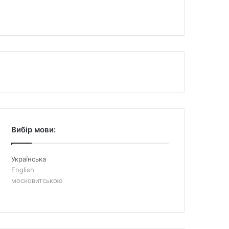
Вибір мови:
Українська
English
московитською