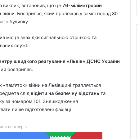
а виклик, встановив, що це
76-міліметровий
ої війни. Боєприпас, який пролежав у землі понад 80
вого будинку.
в місце знахідки сигнальною стрічкою та
ованих служб.
ентру швидкого реагування «Львів» ДСНС України
ий боєприпас.
 «пам’яток» війни на Львівщині трапляється
предмета слід
відійти на безпечну відстань
та
ку за номером 101. Знешкодження
Львівська мерія через суд
ати лише підготовлені фахівці.
оскаржить дозвіл ДІАМ на
будівництво на вул. Олесницького
ини партнерів
45-та окрема артилерійська бригада