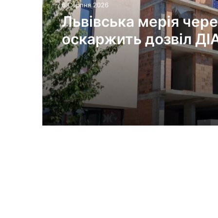
6 Серпня 2026
Львівська мерія чере
оскаржить дозвіл ДІ
будівництво на вул.
Олесницького