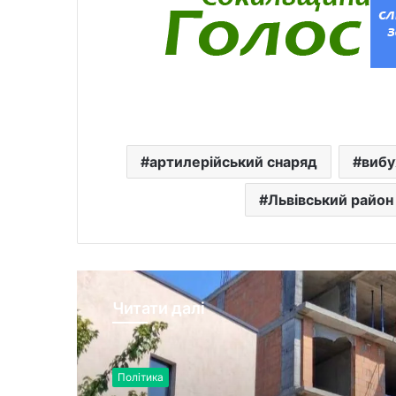
артилерійський снаряд
вибу
Львівський район
Читати далі
Політика