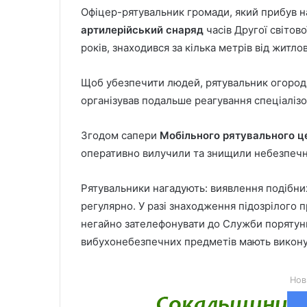
Офіцер-рятувальник громади, який прибув н
артилерійський снаряд
часів Другої світов
років, знаходився за кілька метрів від житло
Щоб убезпечити людей, рятувальник огороди
організував подальше реагування спеціаліз
Згодом сапери
Мобільного рятувального ц
оперативно вилучили та знищили небезпечн
Рятувальники нагадують: виявлення подібних
регулярно. У разі знаходження підозрілого 
негайно зателефонувати до Служби порятун
вибухонебезпечних предметів мають виконув
Нов