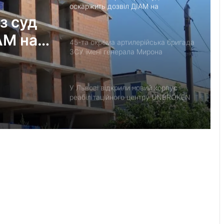
оскаржить дозвіл ДІАМ на
будівництво на вул. Олесницького
з суд
АМ на
45-та окрема артилерійська бригада
ЗСУ імені генерала Мирона
Тарнавського відзначає 10-річчя
У Львові відкрили новий корпус
реабілітаційного центру UNBROKEN
Ukraine
“Поки дозволяє здоров’я –
залишатимусь у строю”: історія
прикордонника Ярослава з 7
прикордонного загону
У Дрогобицькій громаді запровадили
мораторій на російськомовний
контент у публічному просторі