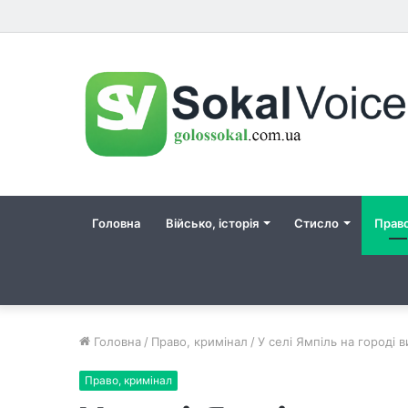
Головна
Військо, історія
Стисло
Прав
Головна
/
Право, кримінал
/
У селі Ямпіль на городі в
Право, кримінал