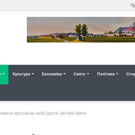
Пр
о
Культура
Економіка
Свято
Політика
Спо
иявили артснаряд часів Другої світової війни