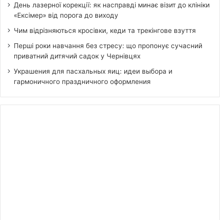
День лазерної корекції: як насправді минає візит до клініки
«Ексімер» від порога до виходу
Чим відрізняються кросівки, кеди та трекінгове взуття
Перші роки навчання без стресу: що пропонує сучасний
приватний дитячий садок у Чернівцях
Украшения для пасхальных яиц: идеи выбора и
гармоничного праздничного оформления