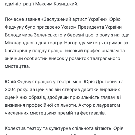
адміністрації Максим Козицький.
Почесне звання «Заслужений артист України» Юрію
Федчуку було присвоєно Указом Президента України
Володимира Зеленського у березні цього року з нагоди
Міжнародного дня театру. Нагороду митець отримав за
багаторічну плідну працю, високий професіоналізм та
значний особистий внесок у розвиток театрального
мистецтва.
Юрій Федчук працює у театрі імені Юрія Дрогобича з
2004 року. За цей час він створив десятки виразних
сценічних образів, здобувши прихильність глядачів і
визнання професійної спільноти. Актор є лауреатом
численних мистецьких премій та фестивалів.
Колектив театру та культурна спільнота вітають Юрія