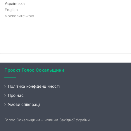
Українська
English
московитською
Проєкт Голос Сокальщини
Політика конфіденційності
Про нас
Умови співпраці
Голос Сокальщини – новини Західної України.