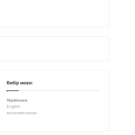
Вибір мови:
Українська
English
московитською