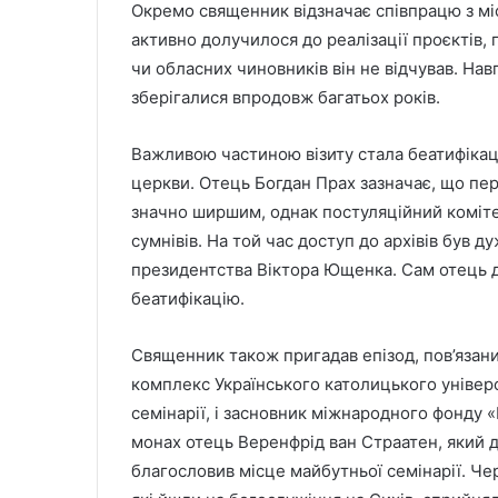
Окремо священник відзначає співпрацю з міс
активно долучилося до реалізації проєктів, п
чи обласних чиновників він не відчував. Нав
зберігалися впродовж багатьох років.
Важливою частиною візиту стала беатифікац
церкви. Отець Богдан Прах зазначає, що пе
значно ширшим, однак постуляційний коміте
сумнівів. На той час доступ до архівів був 
президентства Віктора Ющенка. Сам отець д
беатифікацію.
Священник також пригадав епізод, пов’язан
комплекс Українського католицького універ
семінарії, і засновник міжнародного фонду «
монах отець Веренфрід ван Страатен, який до
благословив місце майбутньої семінарії. Ч