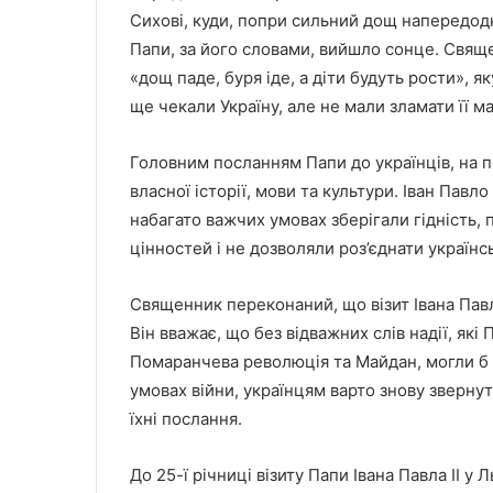
Сихові, куди, попри сильний дощ напередодні
Папи, за його словами, вийшло сонце. Священ
«дощ паде, буря іде, а діти будуть рости», 
ще чекали Україну, але не мали зламати її м
Головним посланням Папи до українців, на п
власної історії, мови та культури. Іван Павло
набагато важчих умовах зберігали гідність
цінностей і не дозволяли роз’єднати українс
Священник переконаний, що візит Івана Павл
Він вважає, що без відважних слів надії, які
Помаранчева революція та Майдан, могли б м
умовах війни, українцям варто знову звернут
їхні послання.
До 25-ї річниці візиту Папи Івана Павла ІІ у