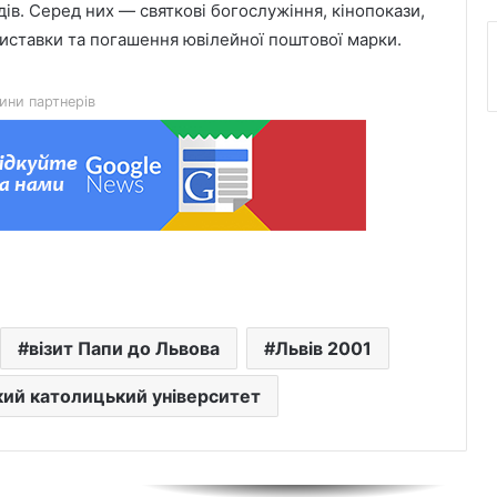
ів. Серед них — святкові богослужіння, кінопокази,
День лазерної корекції: як насправді
ставки та погашення ювілейної поштової марки.
минає візит до клініки «Ексімер» від
порога до виходу
ини партнерів
Чим відрізняються кросівки, кеди та
трекінгове взуття
Перші роки навчання без стресу: що
пропонує сучасний приватний
дитячий садок у Чернівцях
Украшения для пасхальных яиц:
візит Папи до Львова
Львів 2001
идеи выбора и гармоничного
праздничного оформления
кий католицький університет
Встановлення фільтрів для води «під
ключ»: ТОП-7 форматів послуг