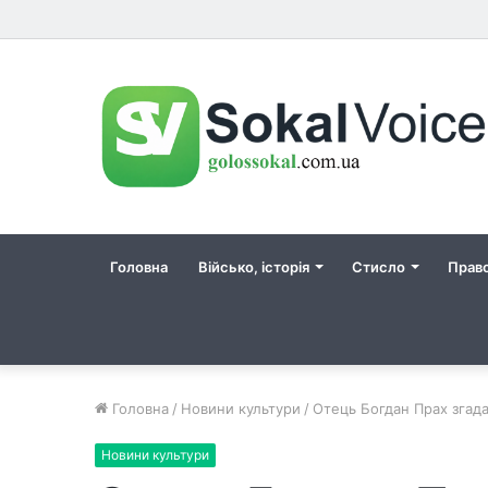
Головна
Військо, історія
Стисло
Прав
Головна
/
Новини культури
/
Отець Богдан Прах згадав
Новини культури