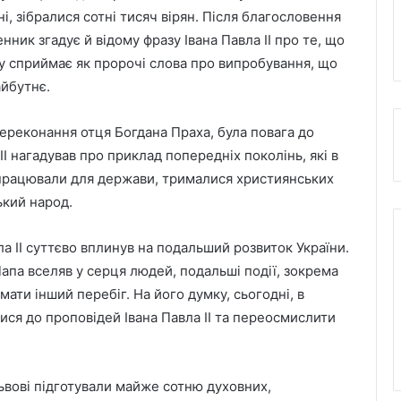
, зібралися сотні тисяч вірян. Після благословення
ник згадує й відому фразу Івана Павла ІІ про те, що
яку сприймає як пророчі слова про випробування, що
айбутнє.
ереконання отця Богдана Праха, була повага до
 ІІ нагадував про приклад попередніх поколінь, які в
, працювали для держави, трималися християнських
ький народ.
а ІІ суттєво вплинув на подальший розвиток України.
 Папа вселяв у серця людей, подальші події, зокрема
ати інший перебіг. На його думку, сьогодні, в
ися до проповідей Івана Павла ІІ та переосмислити
 Львові підготували майже сотню духовних,