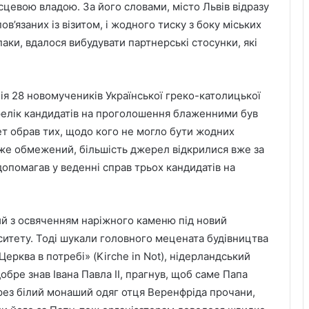
цевою владою. За його словами, місто Львів відразу
ов’язаних із візитом, і жодного тиску з боку міських
паки, вдалося вибудувати партнерські стосунки, які
ія 28 новомучеників Української греко-католицької
релік кандидатів на проголошення блаженними був
т обрав тих, щодо кого не могло бути жодних
дуже обмежений, більшість джерел відкрилися вже за
опомагав у веденні справ трьох кандидатів на
ий з освяченням наріжного каменю під новий
ситету. Тоді шукали головного мецената будівництва
Церква в потребі» (Kirche in Not), нідерландський
бре знав Івана Павла ІІ, прагнув, щоб саме Папа
ерез білий монаший одяг отця Веренфріда прочани,