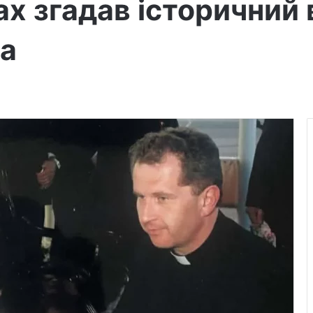
х згадав історичний в
ва