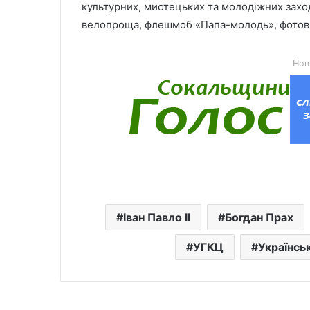
культурних, мистецьких та молодіжних заход
велопроща, флешмоб «Папа-молодь», фотови
Нов
Іван Павло ІІ
Богдан Прах
УГКЦ
Українсь