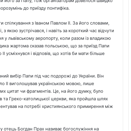
ли його за Папу, тож організаторам довелося швидко
орозумінь до приїзду понтифіка.
 спілкування з Іваном Павлом ІІ. За його словами,
 з якою зустрічався, і навіть за короткий час відчути
я у львівському аеропорту, коли разом із владикою
дика жартома сказав польською, що за приїзд Папи
ІІ усміхнувся і відповів, що хотів би мати більше
ний вибір Папи під час подорожі до України. Він
вло ІІ виголошував українською мовою, лише
х цитат чи фрагментів. Це, на його думку, було
ів та Греко-католицької церкви, яка пройшла шлях
центував на потребі християнського примирення між
у отець Богдан Прах називає богослужіння на