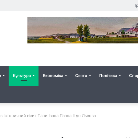
Пр
о
Культура
Економіка
Свято
Політика
Спо
 історичний візит Папи Івана Павла ІІ до Львова