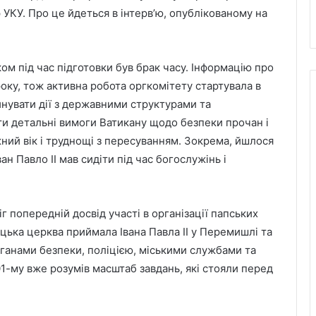
р УКУ. Про це йдеться в інтерв’ю, опублікованому на
м під час підготовки був брак часу. Інформацію про
року, тож активна робота оргкомітету стартувала в
инувати дії з державними структурами та
и детальні вимоги Ватикану щодо безпеки прочан і
ний вік і труднощі з пересуванням. Зокрема, йшлося
ан Павло ІІ мав сидіти під час богослужінь і
 попередній досвід участі в організації папських
цька церква приймала Івана Павла ІІ у Перемишлі та
органами безпеки, поліцією, міськими службами та
1-му вже розумів масштаб завдань, які стояли перед