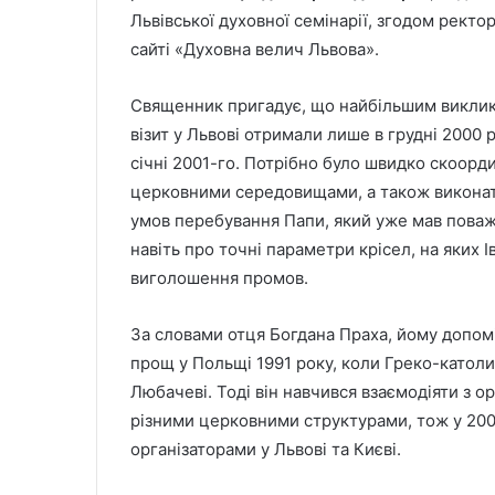
Львівської духовної семінарії, згодом ректо
сайті «Духовна велич Львова».
Священник пригадує, що найбільшим виклико
візит у Львові отримали лише в грудні 2000 
січні 2001-го. Потрібно було швидко скоорд
церковними середовищами, а також виконат
умов перебування Папи, який уже мав поваж
навіть про точні параметри крісел, на яких Ів
виголошення промов.
За словами отця Богдана Праха, йому допоміг
прощ у Польщі 1991 року, коли Греко-католи
Любачеві. Тоді він навчився взаємодіяти з 
різними церковними структурами, тож у 200
організаторами у Львові та Києві.