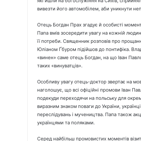
які йшли на богослужіння на Сихів, сприйня
вивезти його автомобілем, аби уникнути неп
Отець Богдан Прах згадує й особисті моменти
Папа вмів зосередити увагу на кожній людині,
її потреби. Священник розповів про прощанн
Юліаном Ґбуром підійшов до понтифіка. Вла
«винен» саме отець Богдан, на що Іван Павло 
таких «винуватців».
Особливу увагу отець-доктор звертає на мов
наголошує, що всі офіційні промови Іван Па
подекуди переходячи на польську для окреми
виразним знаком поваги до України, українц
переслідувань і мучеництва. Папа також ак
українцями та поляками.
Серед найбільш промовистих моментів візит