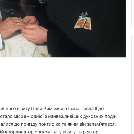
ричного візиту Папи Римського Івана Павла ІІ до
 стало місцем однієї з найважливіших духовних подій
валися до приїзду понтифіка та яким він запам’ятався,
ній координатор оргкомітету візиту та ректор