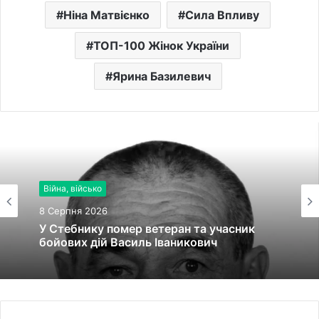
Ніна Матвієнко
Сила Впливу
ТОП-100 Жінок України
Ярина Базилевич
Війна, військо
8 Серпня 2026
У Стебнику помер ветеран та учасник
бойових дій Василь Іваникович