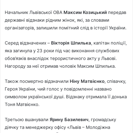
Начальник Львівської ОВА
Максим Козицький
передав
державні відзнаки рідним жінок, які, за словами
організаторів, залишили помітний слід в історії України.
Серед відзначених –
Вікторія Шпилька
, капітан поліції,
яка загинула у 23 роки під час виконання службових
обов’язків внаслідок терористичного акту у Львові.
Нагороду за неї отримав чоловік Максим Шпилька.
Також посмертно відзначили
Ніну Матвієнко
, співачку,
Героя України, чий голос у повідомленні названо
символом української душі. Відзнаку отримала її донька
Тоня Матвієнко.
Третьою вшанували
Ярину Базилевич
, громадську
діячку та менеджерку офісу «Львів – Молодіжна