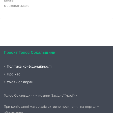
English
московитською
Проєкт Голос Сокальщини
Політика конфіденційності
Про нас
Умови співпраці
Голос Сокальщини – новини Західної України.
При копіюванні матеріалів активне посилання на портал –
обов’язкове.