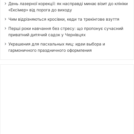
День лазерної корекції: як насправді минає візит до клініки
«Ексімер» від порога до виходу
Чим відрізняються кросівки, кеди та трекінгове взуття
Перші роки навчання без стресу: що пропонує сучасний
приватний дитячий садок у Чернівцях
Украшения для пасхальных яиц: идеи выбора и
гармоничного праздничного оформления