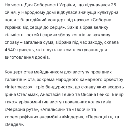
На честь Дня Соборності України, що відзначався 26
січня, у Народному домі відбулася значуща культурна
подія – благодійний концерт під назвою «Соборна
Україна: від серця до серця». Захід зібрав велику
кількість гостей і сприяв збору коштів на важливу
справу – загальна сума, зібрана під час заходу, склала
4540 гривень, які підуть на комплектування для
виготовлення дронів.
Концерт став майданчиком для виступу провідних
талантів міста, зокрема Народного камерного оркестру
«Intermezzo» і тріо бандуристок, до складу яких входять
Ірина Стельмах, Анастасія Гейко та Оксана Гейко. Вечір
також урізноманітив виступ вокальних колективів
«Червона рута», «Апельсин» та «Творчі» та
хореографічних ансамблів «Модерн», «Первоцвіт», та
«Медея».