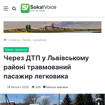
Меню
Пошук
Головна
/
Право, кримінал
Право, кримінал
Через ДТП у Львівському
районі травмований
пасажир легковика
18 Лютого 2025
349
Менше хвилини