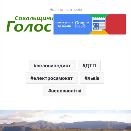
Новини партнерів
велосипедист
ДТП
електросамокат
львів
неповнолітні