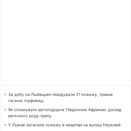
За добу на Львівщині ліквідували 21 пожежу, триває
гасіння торфовищ
Як спланувати автоподорож Південною Африкою: досвід
місячного роуд-трипу
У Львові загасили пожежу в квартирі на вулиці Науковій