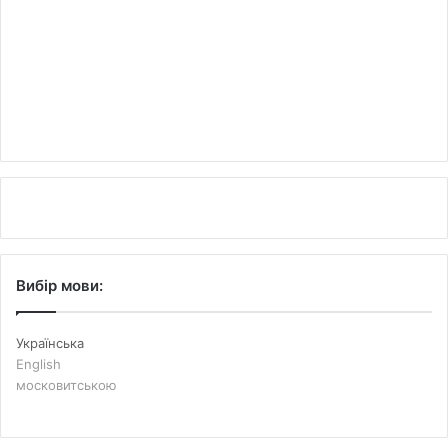
Вибір мови:
Українська
English
московитською