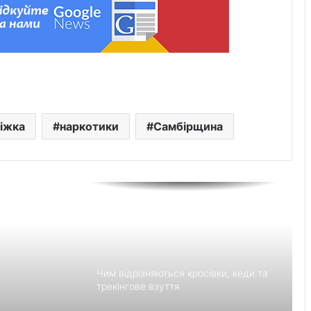
Украшения для пасхальных яиц:
идеи выбора и гармоничного
праздничного оформления
Встановлення фільтрів для води «під
ключ»: ТОП-7 форматів послуг
іжка
наркотики
Самбірщина
У Львові з’ясовують обставини
конфлікту в маршрутному автобусі
День лазерної корекції: як насправді
минає візит до клініки «Ексімер» від
порога до виходу
Чим відрізняються кросівки, кеди та
трекінгове взуття