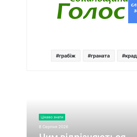
грабіж
граната
крад
Читати далі
Цікаво знати
8 Серпня 2026
Чим відрізняються