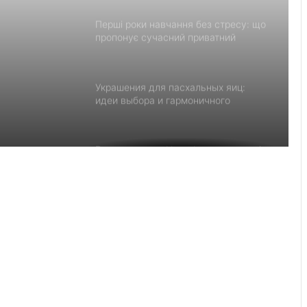
Перші роки навчання без стресу: що
пропонує сучасний приватний
дитячий садок у Чернівцях
Украшения для пасхальных яиц:
идеи выбора и гармоничного
праздничного оформления
Встановлення фільтрів для води «під
ключ»: ТОП-7 форматів послуг
У Львові з’ясовують обставини
конфлікту в маршрутному автобусі
День лазерної корекції: як насправді
минає візит до клініки «Ексімер» від
порога до виходу