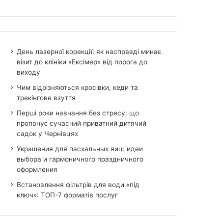
День лазерної корекції: як насправді минає
візит до клініки «Ексімер» від порога до
виходу
Чим відрізняються кросівки, кеди та
трекінгове взуття
Перші роки навчання без стресу: що
пропонує сучасний приватний дитячий
садок у Чернівцях
Украшения для пасхальных яиц: идеи
выбора и гармоничного праздничного
оформления
Встановлення фільтрів для води «під
ключ»: ТОП-7 форматів послуг