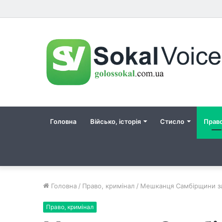
Головна
Військо, історія
Стисло
Прав
Головна
/
Право, кримінал
/
Мешканця Самбірщини зас
Право, кримінал