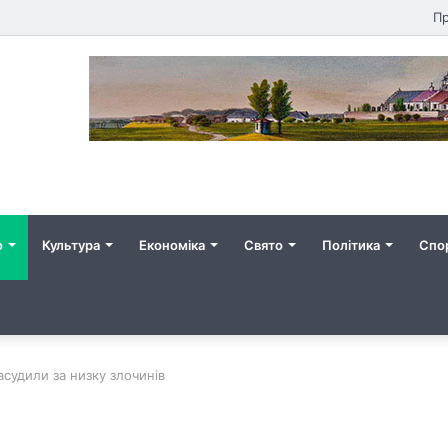
Пр
о
Культура
Економіка
Свято
Політика
Спо
удили за низку злочинів