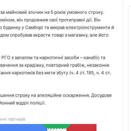
 за майновий злочин на 5 років умовного строку.
іном, він продовжив свої протиправні дії. Він
 будинку у Самборі та викрав електроінструменти й
одом спробував вкрасти товар з магазину, але його
РГО з запалом та наркотичні засоби – канабіс та
увачення за крадіжку, повторний грабіж, незаконне
я наркотиків без мети збуту (ч. 4 ст. 185, ч. 4 ст.
Чим відрізняються кросівки, кеди та
трекінгове взуття
ершення строку на апеляційне оскарження. Досудове
онний відділ поліції.
Перші роки навчання без стресу: що
пропонує сучасний приватний
ини партнерів
дитячий садок у Чернівцях