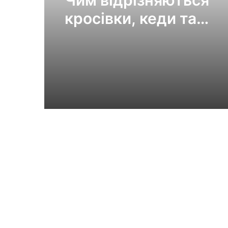
кросівки, кеди та
трекінгове взуття