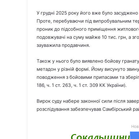
У грудні 2025 року його вже було засуджено
Проте, перебуваючи під випробувальним терм
проник до підсобного приміщення житлового
подовжувачі на суму майже 10 тис. грн, а зг
зауважила продавчиня.
Також у нього було виявлено бойову гранату 
метадон у різній формі. Йому висунуто звин
поводження з бойовими припасами та зберіганн
186, ч. 1 ст. 263, ч. 1 ст. 309 КК України).
Вирок суду набере законної сили після зав
розслідування забезпечував Самбірський рай
Нов