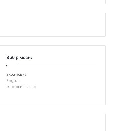
Вибір мови:
Українська
English
московитською