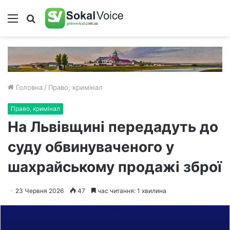
Меню
Пошук
Головна
/
Право, кримінал
Право, кримінал
На Львівщині передадуть до
суду обвинуваченого у
шахрайському продажі зброї
23 Червня 2026
47
час читання: 1 хвилина