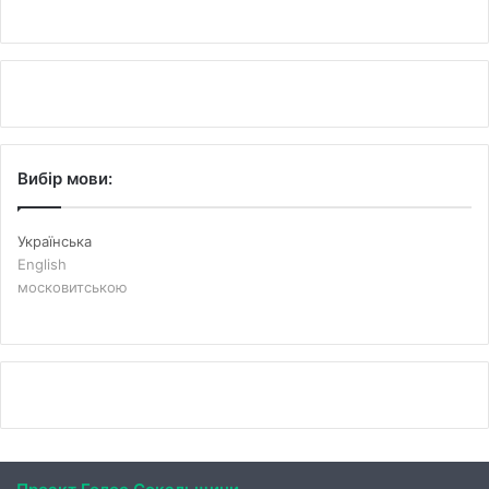
Вибір мови:
Українська
English
московитською