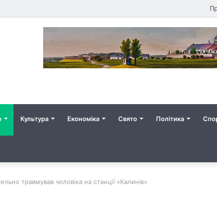
Пр
о
Культура
Економіка
Свято
Політика
Спо
ельно травмував чоловіка на станції «Калинів»