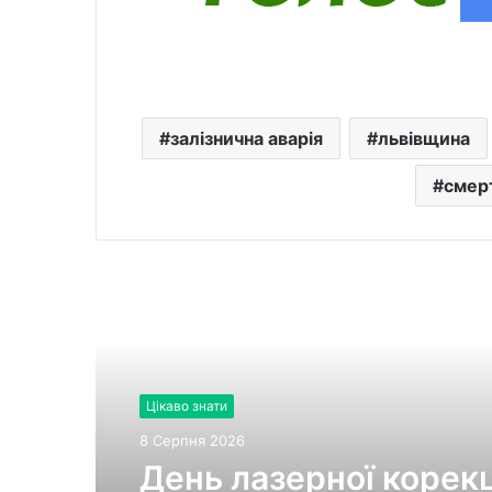
залізнична аварія
львівщина
смер
Читати далі
Цікаво знати
8 Серпня 2026
День лазерної корекці