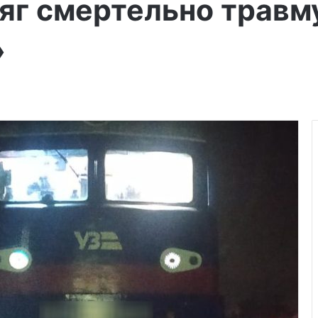
яг смертельно травму
»