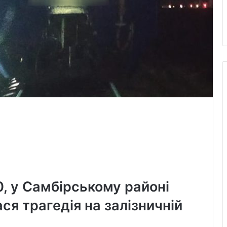
0, у Самбірському районі
ася трагедія на залізничній