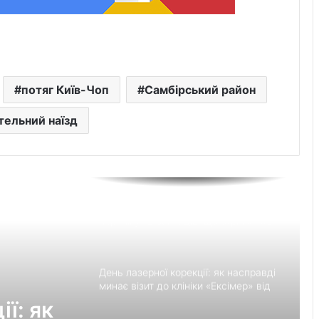
Перші роки навчання без стресу: що
пропонує сучасний приватний
дитячий садок у Чернівцях
Украшения для пасхальных яиц:
потяг Київ-Чоп
Самбірський район
идеи выбора и гармоничного
праздничного оформления
тельний наїзд
Встановлення фільтрів для води «під
ключ»: ТОП-7 форматів послуг
Великомостівський ліцей увійшов до
переліку 12 закладів, що отримають
держсубвенцію на енергостійкість
День лазерної корекції: як насправді
минає візит до клініки «Ексімер» від
порога до виходу
ї: як