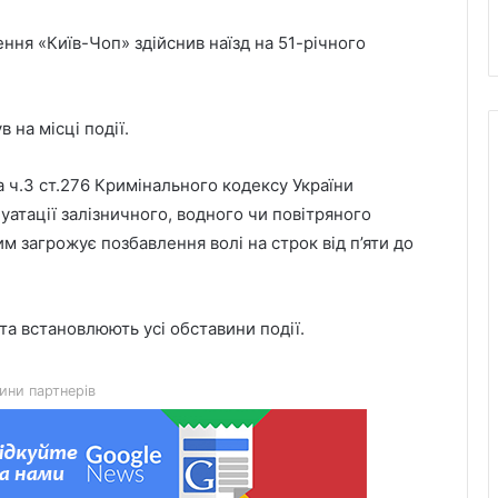
ння «Київ-Чоп» здійснив наїзд на 51-річного
 на місці події.
 ч.3 ст.276 Кримінального кодексу України
атації залізничного, водного чи повітряного
им загрожує позбавлення волі на строк від п’яти до
День лазерної корекції: як насправді
а встановлюють усі обставини події.
минає візит до клініки «Ексімер» від
порога до виходу
ини партнерів
Чим відрізняються кросівки, кеди та
трекінгове взуття