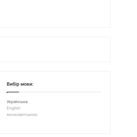
Вибір мови:
Українська
English
московитською