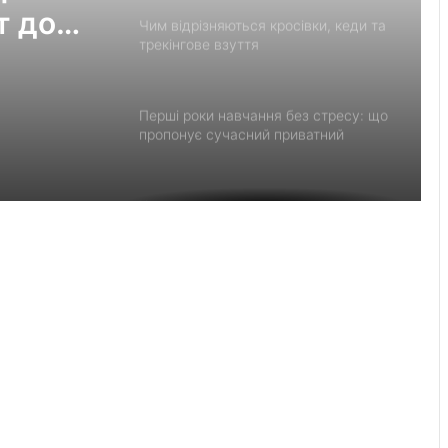
т до
Чим відрізняються кросівки, кеди та
трекінгове взуття
Перші роки навчання без стресу: що
пропонує сучасний приватний
дитячий садок у Чернівцях
Украшения для пасхальных яиц:
идеи выбора и гармоничного
праздничного оформления
Встановлення фільтрів для води «під
ключ»: ТОП-7 форматів послуг
Великомостівський ліцей увійшов до
переліку 12 закладів, що отримають
держсубвенцію на енергостійкість