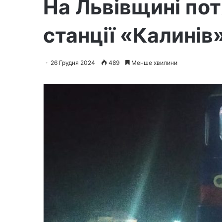
На Львівщині пот
станції «Калинів
26 Грудня 2024
489
Менше хвилини