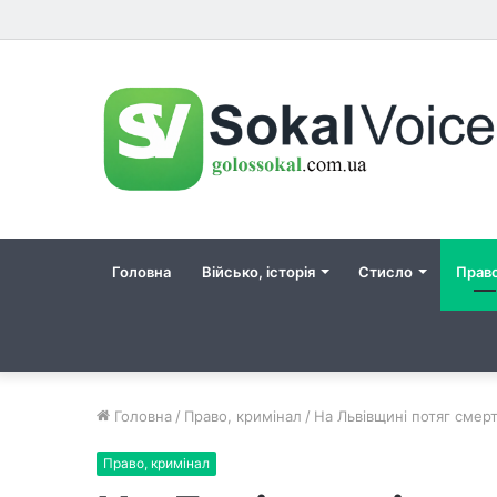
Головна
Військо, історія
Стисло
Прав
Головна
/
Право, кримінал
/
На Львівщині потяг смерт
Право, кримінал