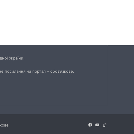
ної України.
не посилання на портал – обов’язкове.
Facebook
YouTube
TikTok
зкове