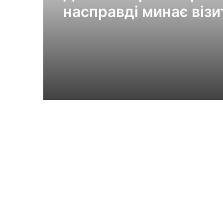
насправді минає візи
клініки «Ексімер» від
порога до виходу