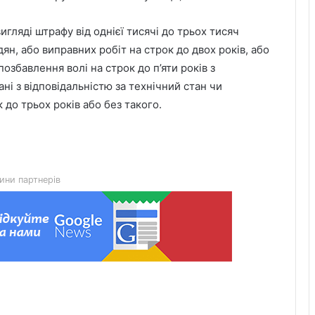
игляді штрафу від однієї тисячі до трьох тисяч
н, або виправних робіт на строк до двох років, або
позбавлення волі на строк до п’яти років з
ні з відповідальністю за технічний стан чи
 до трьох років або без такого.
Львівська мерія через суд
оскаржить дозвіл ДІАМ на
будівництво на вул. Олесницького
ини партнерів
45-та окрема артилерійська бригада
ЗСУ імені генерала Мирона
Тарнавського відзначає 10-річчя
У Львові відкрили новий корпус
реабілітаційного центру UNBROKEN
Ukraine