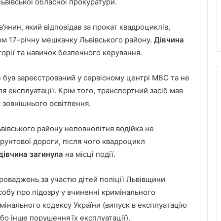
ьвівської обласної прокуратури.
в’янин, який відповідав за прокат квадроциклів,
м 17-річну мешканку Львівського району.
Дівчина
горії та навичок безпечного керування.
був зареєстрований у сервісному центрі МВС та не
я експлуатації. Крім того, транспортний засіб мав
 зовнішнього освітлення.
вівського району неповнолітня водійка не
ґрунтової дороги, після чого квадроцикл
 дівчина загинула
на місці події.
проваджень за участю дітей поліції Львівщини
обу про підозру у вчиненні кримінального
інального кодексу України (випуск в експлуатацію
бо інше порушення їх експлуатації).