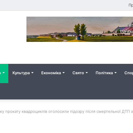
Пр
о
Культура
Економіка
Свято
Політика
Спо
ку прокату квадроциклів оголосили підозру після смертельної ДТП 