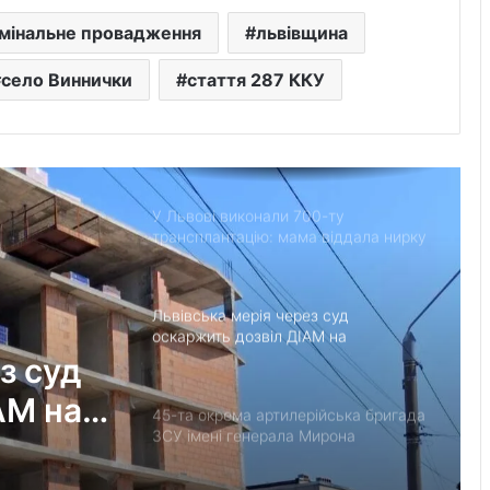
“Поки дозволяє здоров’я –
мінальне провадження
львівщина
залишатимусь у строю”: історія
прикордонника Ярослава з 7
село Виннички
стаття 287 ККУ
прикордонного загону
У Дрогобицькій громаді запровадили
мораторій на російськомовний
контент у публічному просторі
У Львові виконали 700-ту
трансплантацію: мама віддала нирку
27-річному синові
Львівська мерія через суд
оскаржить дозвіл ДІАМ на
будівництво на вул. Олесницького
з суд
АМ на
45-та окрема артилерійська бригада
ЗСУ імені генерала Мирона
Тарнавського відзначає 10-річчя