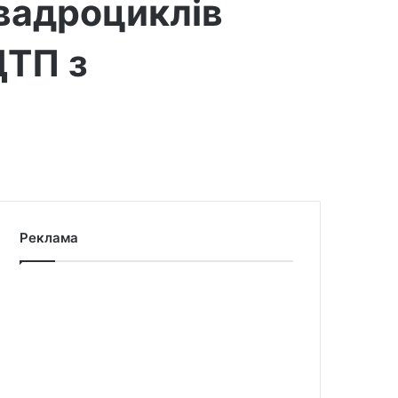
вадроциклів
ДТП з
Реклама