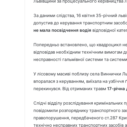
Львівщини за процесуального керівництва Л
За даними слідства, 16 квітня 35-річний льві
допустив до керування транспортним засобо
не мала посвідчення водія
відповідної кате
Попередньо встановлено, що квадроцикл не 
відповідав необхідним технічним вимогам дл
несправності гальмівної системи та системи
У лісовому масиві поблизу села Виннички Ль
впоралася з керуванням, виїхала на узбіччя 
перекинувся. Від отриманих травм
17-річна
Слідчі відділу розслідування кримінальних 
повідомили розпоряднику транспортного зас
правопорушення, передбаченого ст.287 Крим
технічно несправних транспортних засобів а