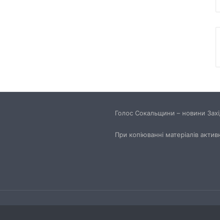
45-та окрема артилерійська бригада
ЗСУ імені генерала Мирона
Тарнавського відзначає 10-річчя
У Львові відкрили новий корпус
реабілітаційного центру UNBROKEN
Ukraine
“Поки дозволяє здоров’я –
Голос Сокальщини – новини Захід
залишатимусь у строю”: історія
прикордонника Ярослава з 7
прикордонного загону
При копіюванні матеріалів актив