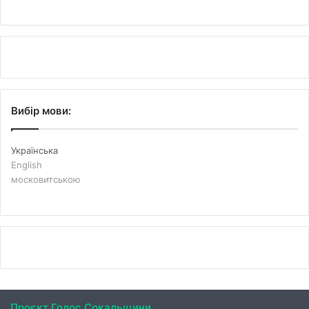
Вибір мови:
Українська
English
московитською
Проєкт Голос Сокальщини