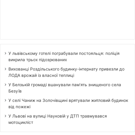
У львівському готелі пограбували постояльця: поліція
викрила трьох підозрюваних
Вихованці Роздільського будинку-інтернату привезли до
ЛОДА врожай із власної теплиці
У Белзькій громаді вшанували пам’ять знищеного села
Безуїв
У селі Чаниж на Золочівщині врятували житловий будинок
від пожежі
У Львові на вулиці Науковій у ДТП травмувався
мотоцикліст