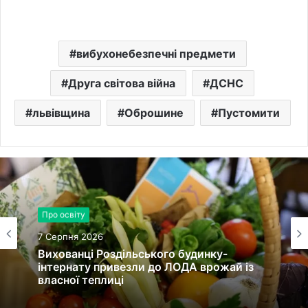
вибухонебезпечні предмети
Друга світова війна
ДСНС
львівщина
Оброшине
Пустомити
Про освіту
Новини культури
7 Серпня 2026
7 Серпня 2026
Вихованці Роздільського будинку-