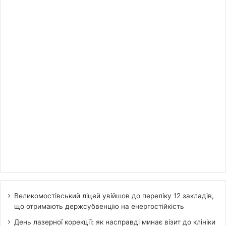
Великомостівський ліцей увійшов до переліку 12 закладів,
що отримають держсубвенцію на енергостійкість
День лазерної корекції: як насправді минає візит до клініки