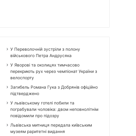
У Переволочній зустріли з полону
військового Петра Андрусяка
У Яворові та околицях тимчасово
перекриють рух через чемпіонат України з
велоспорту
Загибель Романа Гука з Добрянів офіційно
підтверджено
У львівському готелі побили та
пограбували чоловіка: двом неповнолітнім
повідомили про підозру
Львівська митниця передала київським
музеям раритетні видання