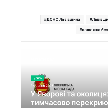
ДСНС Львівщина
Львівщи
пожежна без
Читати далі
Туризм
7 Серпня 2026
У Яворові та околиця
тимчасово перекрию