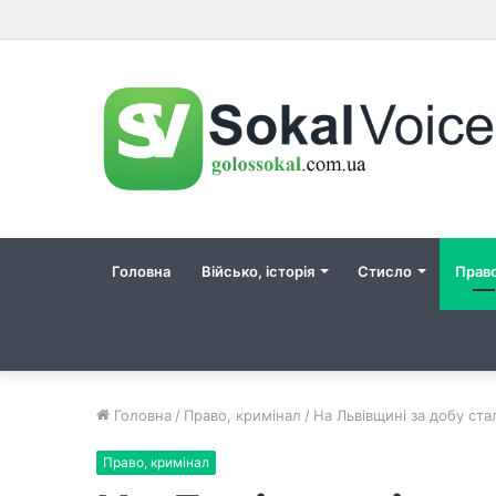
Головна
Військо, історія
Стисло
Прав
Головна
/
Право, кримінал
/
На Львівщині за добу ста
Право, кримінал