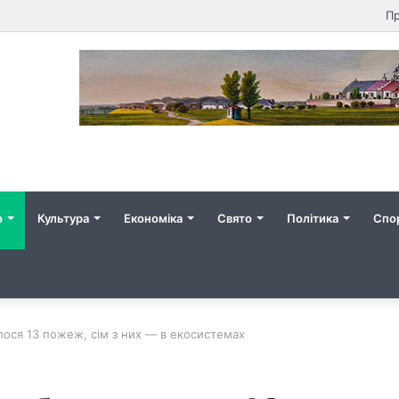
Пр
о
Культура
Економіка
Свято
Політика
Спо
лося 13 пожеж, сім з них — в екосистемах