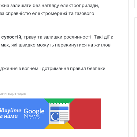
жна залишати без нагляду електроприлади,
и за справністю електромережі та газового
 сухостій
, траву та залишки рослинності. Такі дії є
мах, які швидко можуть перекинутися на житлові
дження з вогнем і дотримання правил безпеки
У Яворові та околицях тимчасово
перекриють рух через чемпіонат
України з велоспорту
ини партнерів
Загибель Романа Гука з Добрянів
офіційно підтверджено
У львівському готелі побили та
пограбували чоловіка: двом