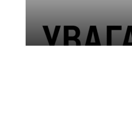
через чемпіонат Укра
велоспорту