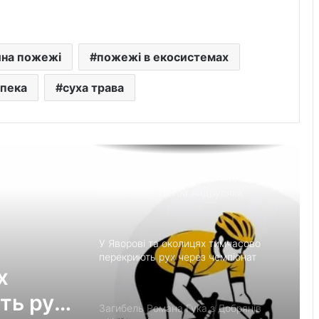
неповнолітнім повідомили про
підозру
Львівська митниця передала
на пожежі
пожежі в екосистемах
київським музеям раритетні видання
пека
суха трава
У львівському готелі пограбували
постояльця: поліція викрила трьох
підозрюваних
У Переволочній зустріли з полону
військового Петра Андрусяка
У Яворові та околицях тимчасово
перекриють рух через чемпіонат
х
України з велоспорту
ть рух
Загибель Романа Гука з Добрянів