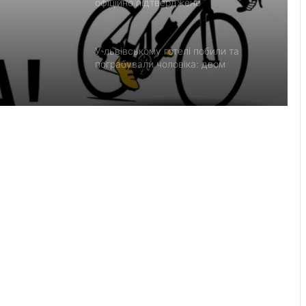
їни з
офіційно підтверджено
У львівському готелі побили та
пограбували чоловіка: двом
неповнолітнім повідомили про
підозру
Львівська митниця передала
київським музеям раритетні видання
У львівському готелі пограбували
постояльця: поліція викрила трьох
підозрюваних
У Переволочній зустріли з полону
військового Петра Андрусяка
У Яворові та околицях тимчасово