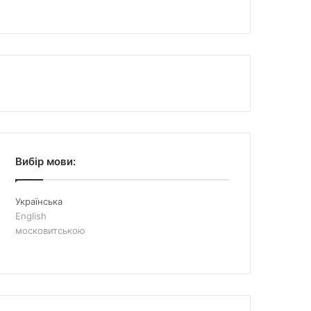
Вибір мови:
Українська
English
московитською