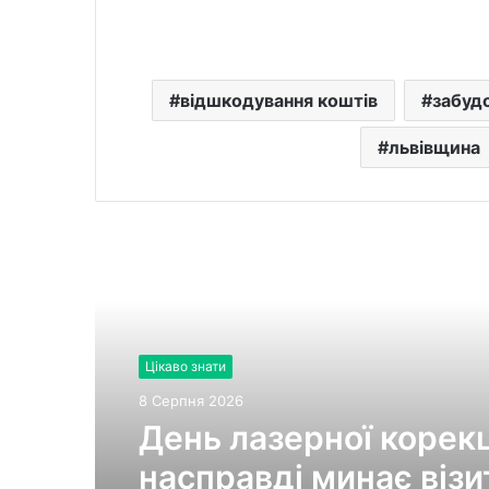
відшкодування коштів
забуд
львівщина
Читати далі
Цікаво знати
8 Серпня 2026
День лазерної корекці
насправді минає візи