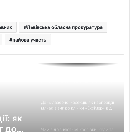
пропонує сучасний приватний
дитячий садок у Чернівцях
Украшения для пасхальных яиц:
овник
Львівська обласна прокуратура
идеи выбора и гармоничного
праздничного оформления
пайова участь
Встановлення фільтрів для води «під
ключ»: ТОП-7 форматів послуг
Великомостівський ліцей увійшов до
переліку 12 закладів, що отримають
держсубвенцію на енергостійкість
День лазерної корекції: як насправді
минає візит до клініки «Ексімер» від
порога до виходу
ї: як
т до
Чим відрізняються кросівки, кеди та