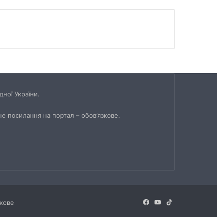
ної України.
не посилання на портал – обов’язкове.
Facebook
YouTube
TikTok
зкове