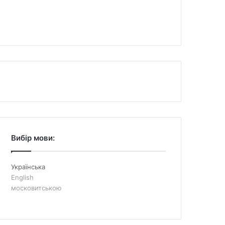
Вибір мови:
Українська
English
московитською