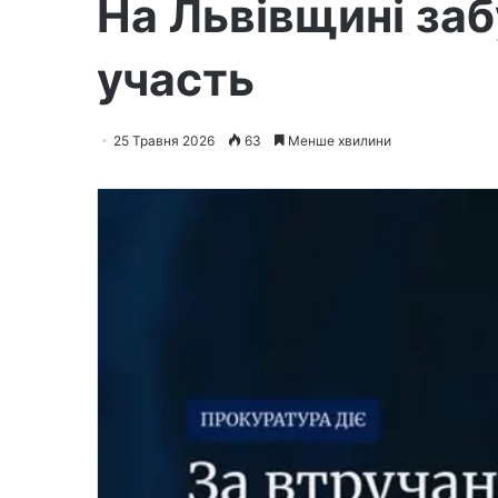
На Львівщині за
участь
25 Травня 2026
63
Менше хвилини