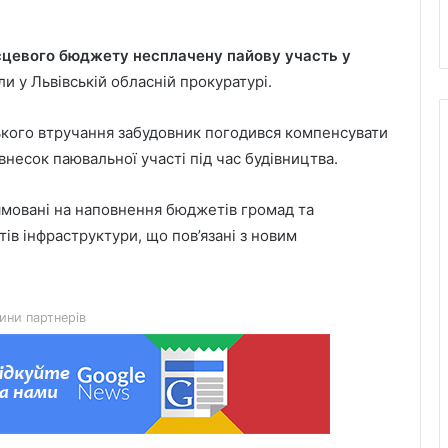
сцевого бюджету несплачену пайову участь у
ли у Львівській обласній прокуратурі.
ського втручання забудовник погодився компенсувати
 внесок паювальної участі під час будівництва.
ямовані на наповнення бюджетів громад та
ів інфраструктури, що пов’язані з новим
День лазерної корекції: як насправді
минає візит до клініки «Ексімер» від
порога до виходу
ини партнерів
Чим відрізняються кросівки, кеди та
трекінгове взуття
Перші роки навчання без стресу: що