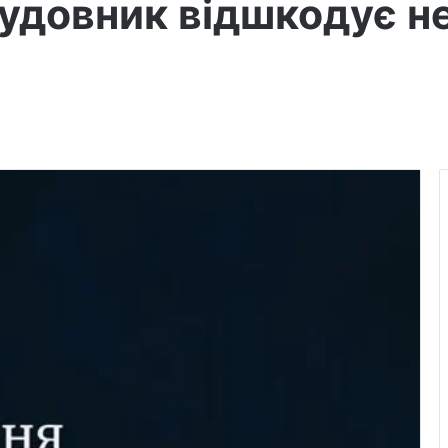
будовник відшкодує н