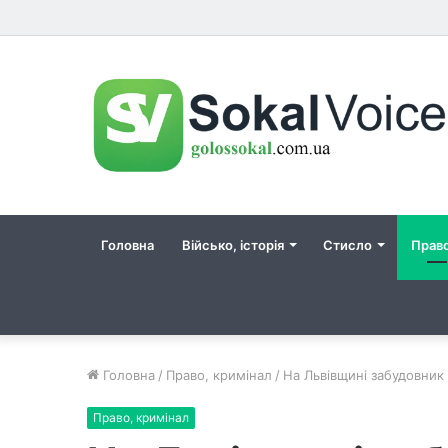
Головна
Військо, історія
Стисло
Прав
Головна
/
Право, кримінал
/
На Львівщині забудовник
Право, кримінал