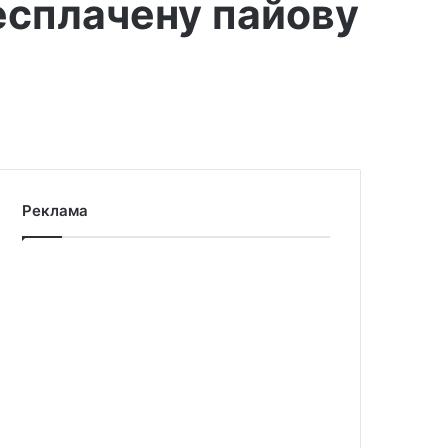
есплачену пайову
Реклама