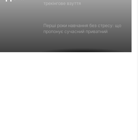
трекінгове взуття
Перші роки навчання без стресу: що
пропонує сучасний приватний
дитячий садок у Чернівцях
Украшения для пасхальных яиц:
идеи выбора и гармоничного
праздничного оформления
Встановлення фільтрів для води «під
ключ»: ТОП-7 форматів послуг
Великомостівський ліцей увійшов до
переліку 12 закладів, що отримають
держсубвенцію на енергостійкість
День лазерної корекції: як насправді