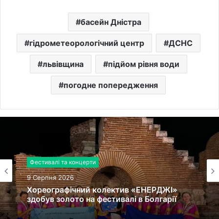
басейн Дністра
гідрометеорологічний центр
ДСНС
львівщина
підйом рівня води
погодне попередження
Фестивалі та концерти
9 Серпня 2026
Хореографічний колектив «ЕНЕРДЖІ»
здобув золото на фестивалі в Болгарії