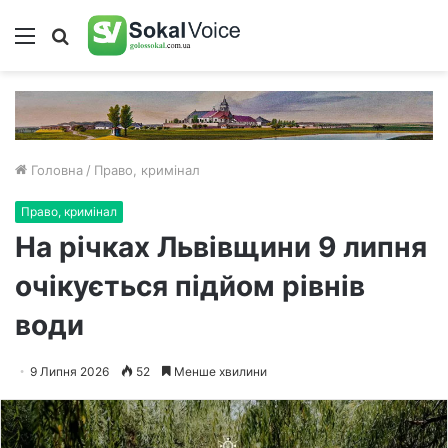
Меню
Пошук
Головна
/
Право, кримінал
Право, кримінал
На річках Львівщини 9 липня
очікується підйом рівнів
води
9 Липня 2026
52
Менше хвилини