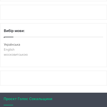
Вибір мови:
Українська
English
московитською
Проєкт Голос Сокальщини