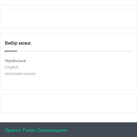
Вибір мови:
Українська
English
московитською
Проєкт Голос Сокальщини