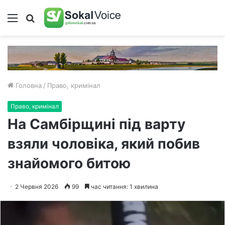
Меню
Пошук
Головна
/
Право, кримінал
Право, кримінал
На Самбірщині під варту
взяли чоловіка, який побив
знайомого битою
2 Червня 2026
99
час читання: 1 хвилина