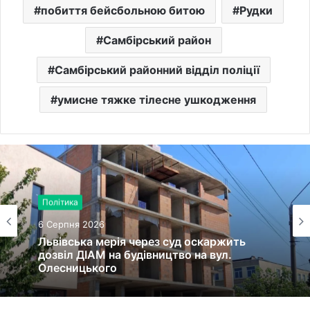
побиття бейсбольною битою
Рудки
Самбірський район
Самбірський районний відділ поліції
умисне тяжке тілесне ушкодження
Політика
6 Серпня 2026
Львівська мерія через суд оскаржить
дозвіл ДІАМ на будівництво на вул.
Олесницького