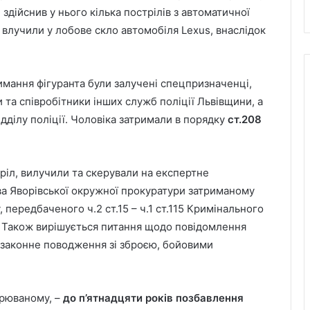
здійснив у нього кілька пострілів з автоматичної
і влучили у лобове скло автомобіля Lexus, внаслідок
имання фігуранта були залучені спецпризначенці,
 та співробітники інших служб поліції Львівщини, а
дділу поліції. Чоловіка затримали в порядку
ст.208
стріл, вилучили та скерували на експертне
а Яворівської окружної прокуратури затриманому
 передбаченого ч.2 ст.15 – ч.1 ст.115 Кримінального
). Також вирішується питання щодо повідомлення
(незаконне поводження зі зброєю, бойовими
зрюваному, –
до п’ятнадцяти років позбавлення
Львівська мерія через суд