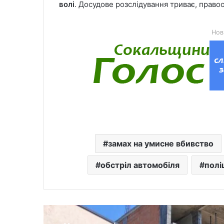
волі
. Досудове розслідування триває, прав
Нов
замах на умисне вбивство
обстріл автомобіля
полі