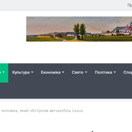
Пр
о
Культура
Економіка
Свято
Політика
Спо
 чоловіка, який обстріляв автомобіль Lexus