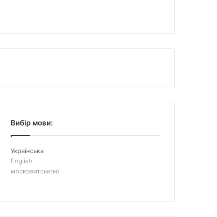
Вибір мови:
Українська
English
московитською