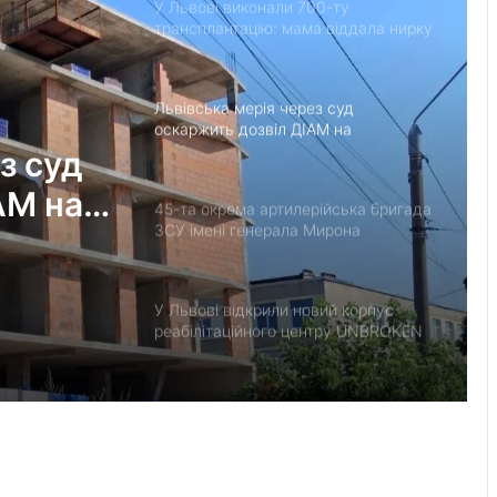
У Львові виконали 700-ту
трансплантацію: мама віддала нирку
27-річному синові
Львівська мерія через суд
оскаржить дозвіл ДІАМ на
будівництво на вул. Олесницького
з суд
АМ на
45-та окрема артилерійська бригада
ЗСУ імені генерала Мирона
Тарнавського відзначає 10-річчя
У Львові відкрили новий корпус
реабілітаційного центру UNBROKEN
Ukraine
“Поки дозволяє здоров’я –
залишатимусь у строю”: історія
прикордонника Ярослава з 7
прикордонного загону