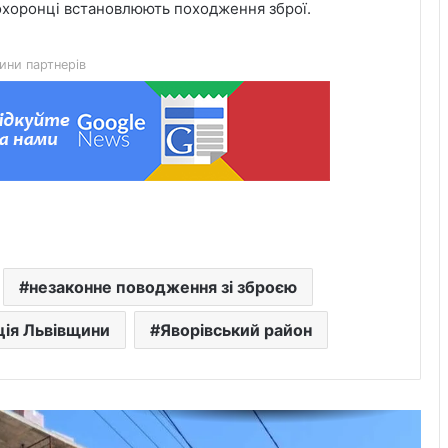
оохоронці встановлюють походження зброї.
оскаржить дозвіл ДІАМ на
будівництво на вул. Олесницького
ини партнерів
45-та окрема артилерійська бригада
ЗСУ імені генерала Мирона
Тарнавського відзначає 10-річчя
У Львові відкрили новий корпус
реабілітаційного центру UNBROKEN
Ukraine
“Поки дозволяє здоров’я –
незаконне поводження зі зброєю
залишатимусь у строю”: історія
прикордонника Ярослава з 7
ція Львівщини
Яворівський район
прикордонного загону
У Дрогобицькій громаді запровадили
мораторій на російськомовний
контент у публічному просторі