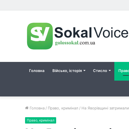
Головна
Військо, історія
Стисло
Прав
Головна
/
Право, кримінал
/
На Яворівщині затримали
Право, кримінал