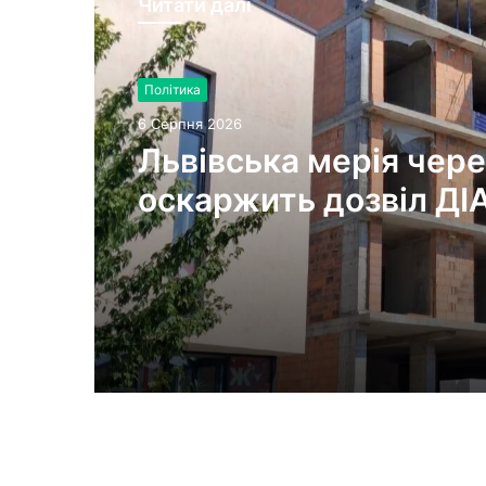
Читати далі
Політика
6 Серпня 2026
Львівська мерія чере
оскаржить дозвіл ДІ
будівництво на вул.
Олесницького