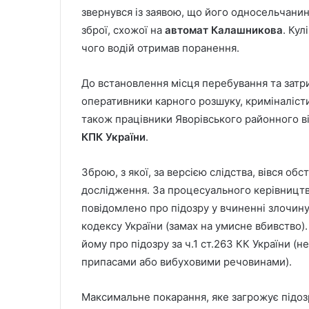
звернувся із заявою, що його односельчанин 
зброї, схожої на
автомат Калашникова
. Кул
чого водій отримав поранення.
До встановлення місця перебування та затр
оперативники карного розшуку, криміналісти
також працівники Яворівського районного ві
КПК України
.
Зброю, з якої, за версією слідства, вівся об
дослідження. За процесуального керівництв
повідомлено про підозру у вчиненні злочину,
кодексу України (замах на умисне вбивство
йому про підозру за ч.1 ст.263 КК України 
припасами або вибуховими речовинами).
Максимальне покарання, яке загрожує підо