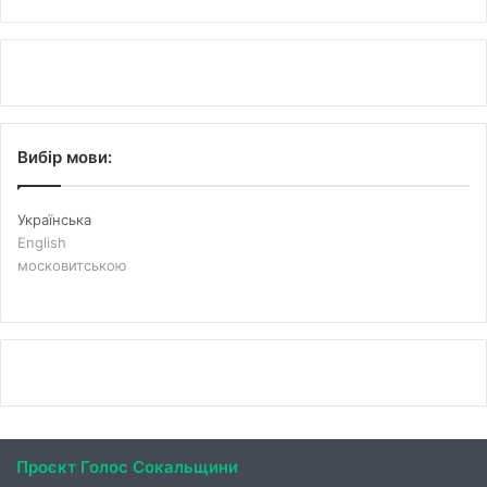
Вибір мови:
Українська
English
московитською
Проєкт Голос Сокальщини