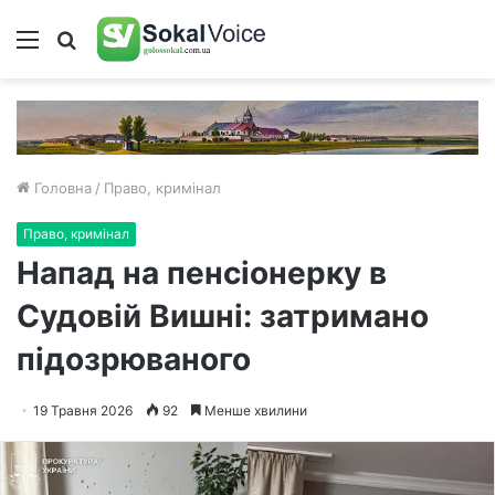
Меню
Пошук
Головна
/
Право, кримінал
Право, кримінал
Напад на пенсіонерку в
Судовій Вишні: затримано
підозрюваного
19 Травня 2026
92
Менше хвилини