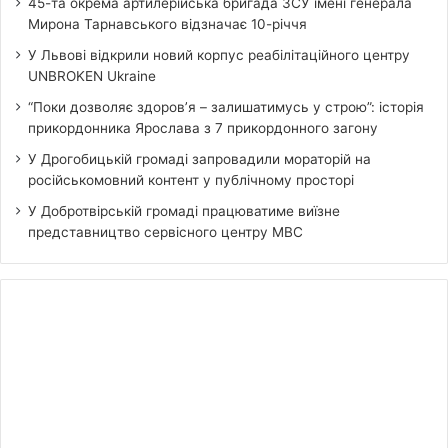
45-та окрема артилерійська бригада ЗСУ імені генерала
Мирона Тарнавського відзначає 10-річчя
У Львові відкрили новий корпус реабілітаційного центру
UNBROKEN Ukraine
“Поки дозволяє здоров’я – залишатимусь у строю”: історія
прикордонника Ярослава з 7 прикордонного загону
У Дрогобицькій громаді запровадили мораторій на
російськомовний контент у публічному просторі
У Добротвірській громаді працюватиме виїзне
представництво сервісного центру МВС