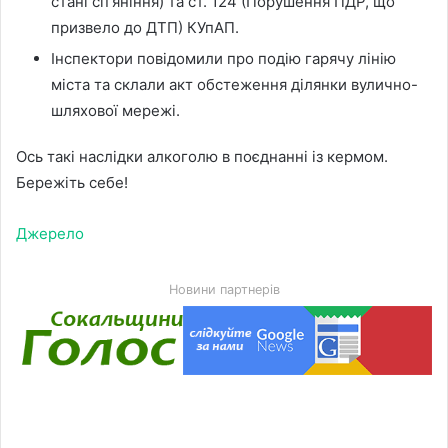
стані спʼяніння) та ст. 124 (Порушення ПДР, що
призвело до ДТП) КУпАП.
Інспектори повідомили про подію гарячу лінію
міста та склали акт обстеження ділянки вулично-
шляхової мережі.
Ось такі наслідки алкоголю в поєднанні із кермом.
Бережіть себе!
Джерело
Новини партнерів