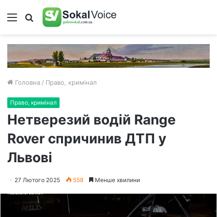
Меню
Пошук
Головна
/
Право, кримінал
Право, кримінал
Нетверезий водій Range
Rover спричинив ДТП у
Львові
27 Лютого 2025
558
Менше хвилини