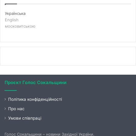
Українська
English
московитською
Проєкт Голос Сокальщини
Політика конфіденційності
Про нас
Умови співпраці
Голос Сокальщини – новини Західної України.