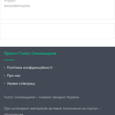
English
московитською
Проєкт Голос Сокальщини
Політика конфіденційності
Про нас
Умови співпраці
Голос Сокальщини – новини Західної України.
При копіюванні матеріалів активне посилання на портал –
обов’язкове.