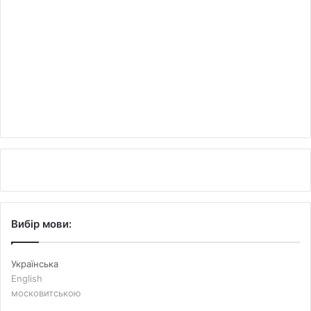
Вибір мови:
Українська
English
московитською