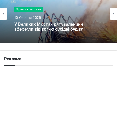
Право, кримінал
Право, кримінал
10 Серпня 2026
10 Серпня 2026
У Великих Мостах рятувальники
У Дрогобичі рятувальники запобігли
вберегли від вогню сусідні будівлі
знищенню будівлі пожежею
Реклама