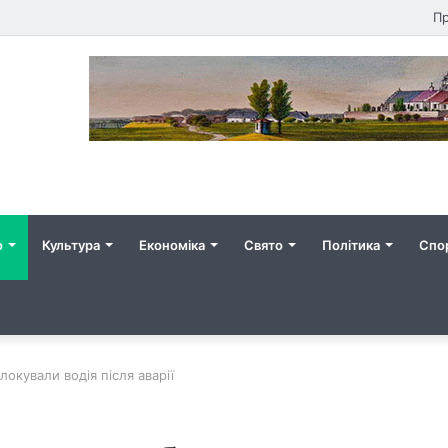
Пр
о
Культура
Економіка
Свято
Політика
Спо
окували водія після аварії