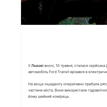
У
Львові
вночі, 10 травня, сталася серйозна
автомобіль Ford Transit врізався в електрич
На місце інциденту оперативно прибули рят
частини міста. Вони використали гідравлічн
йому шийний комірець.