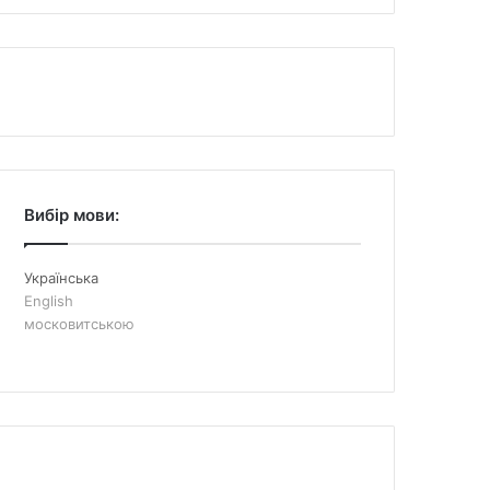
Вибір мови:
Українська
English
московитською