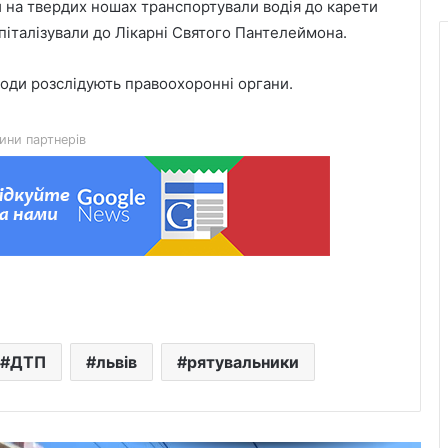
и на твердих ношах транспортували водія до карети
Львівська мерія через суд
піталізували до Лікарні Святого Пантелеймона.
оскаржить дозвіл ДІАМ на
будівництво на вул. Олесницького
оди розслідують правоохоронні органи.
45-та окрема артилерійська бригада
ЗСУ імені генерала Мирона
ини партнерів
Тарнавського відзначає 10-річчя
У Львові відкрили новий корпус
реабілітаційного центру UNBROKEN
Ukraine
“Поки дозволяє здоров’я –
залишатимусь у строю”: історія
прикордонника Ярослава з 7
ДТП
львів
рятувальники
прикордонного загону
У Дрогобицькій громаді запровадили
мораторій на російськомовний
контент у публічному просторі