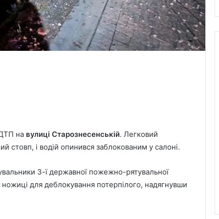
 ДТП на
вулиці Старознесенській
. Легковий
ний стовп, і водій опинився заблокованим у салоні.
увальники 3-ї державної пожежно-рятувальної
і ножиці для деблокування потерпілого, надягнувши