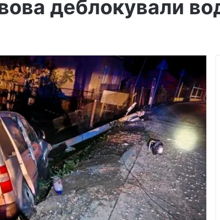
ова деблокували воді