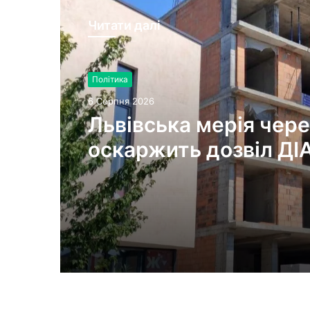
Читати далі
Політика
6 Серпня 2026
Львівська мерія чере
оскаржить дозвіл ДІ
будівництво на вул.
Олесницького