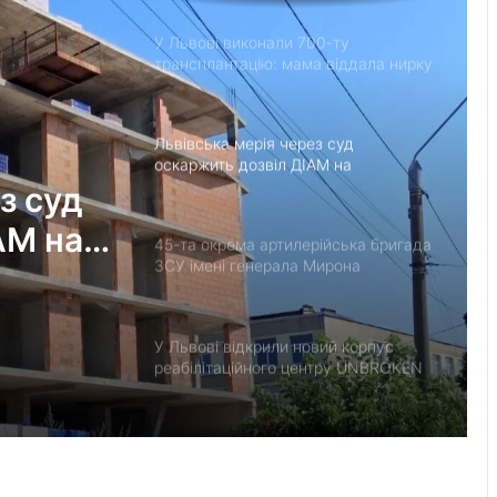
У Львові виконали 700-ту
трансплантацію: мама віддала нирку
27-річному синові
Львівська мерія через суд
оскаржить дозвіл ДІАМ на
будівництво на вул. Олесницького
з суд
АМ на
45-та окрема артилерійська бригада
ЗСУ імені генерала Мирона
Тарнавського відзначає 10-річчя
У Львові відкрили новий корпус
реабілітаційного центру UNBROKEN
Ukraine
“Поки дозволяє здоров’я –
залишатимусь у строю”: історія
прикордонника Ярослава з 7