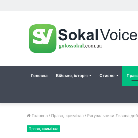
Головна
Військо, історія
Стисло
Прав
Головна
/
Право, кримінал
/
Рятувальники Львова дебл
Право, кримінал