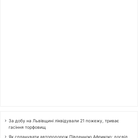
За добу на Львівщині ліквідували 21 пожежу, триває
гасіння торфовищ
Як спланувати автоподорож Південною Африкою: досвід