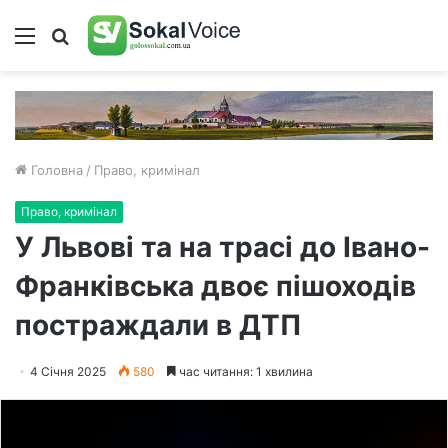
Меню
Пошук
Головна
/
Право, кримінал
Право, кримінал
У Львові та на трасі до Івано-
Франківська двоє пішоходів
постраждали в ДТП
4 Січня 2025
580
час читання: 1 хвилина