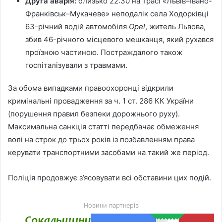
Друга аварія:
близько 22:30 на трасі «Львів–Івано-
Франківськ–Мукачеве» неподалік села Ходорківці
63-річний водій автомобіля
Opel
, житель Львова,
збив 46-річного місцевого мешканця, який рухався
проїзною частиною. Постраждалого також
госпіталізували з травмами.
За обома випадками правоохоронці відкрили
кримінальні провадження за ч. 1 ст. 286 КК України
(порушення правил безпеки дорожнього руху).
Максимальна санкція статті передбачає обмеження
волі на строк до трьох років із позбавленням права
керувати транспортними засобами на такий же період.
Поліція продовжує з’ясовувати всі обставини цих подій.
Новини партнерів