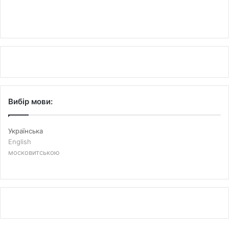
Вибір мови:
Українська
English
московитською