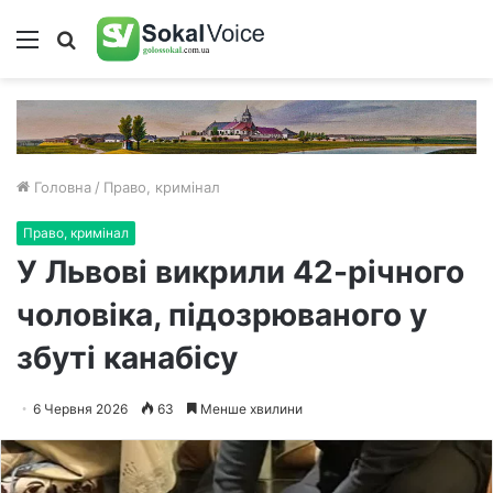
Меню
Пошук
Головна
/
Право, кримінал
Право, кримінал
У Львові викрили 42-річного
чоловіка, підозрюваного у
збуті канабісу
6 Червня 2026
63
Менше хвилини