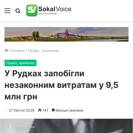
Меню
Пошук
Головна
/
Право, кримінал
Право, кримінал
У Рудках запобігли
незаконним витратам у 9,5
млн грн
21 Квітня 2026
141
Менше хвилини