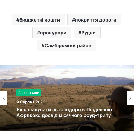
бюджетні кошти
покриття дороги
прокурори
Рудки
Самбірський район
Агроновини
9 Серпня 2026
Як спланувати автоподорож Південною
Африкою: досвід місячного роуд-трипу