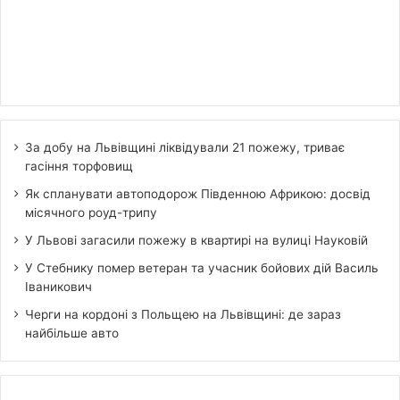
За добу на Львівщині ліквідували 21 пожежу, триває
гасіння торфовищ
Як спланувати автоподорож Південною Африкою: досвід
місячного роуд-трипу
У Львові загасили пожежу в квартирі на вулиці Науковій
У Стебнику помер ветеран та учасник бойових дій Василь
Іваникович
Черги на кордоні з Польщею на Львівщині: де зараз
найбільше авто