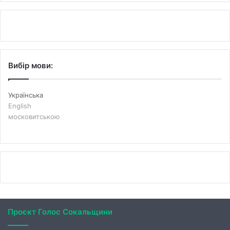
Вибір мови:
Українська
English
московитською
Проєкт Голос Сокальщини