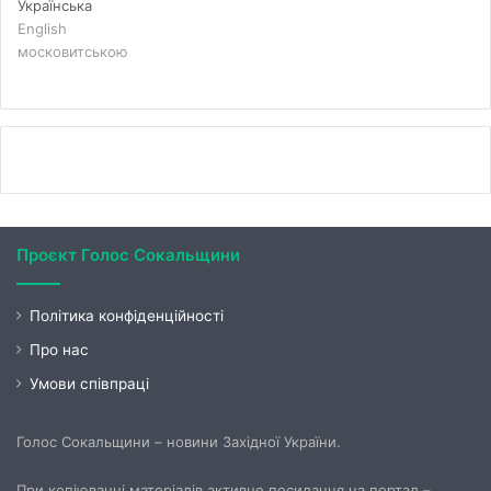
Українська
English
московитською
Проєкт Голос Сокальщини
Політика конфіденційності
Про нас
Умови співпраці
Голос Сокальщини – новини Західної України.
При копіюванні матеріалів активне посилання на портал –