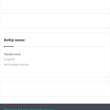
Вибір мови:
Українська
English
московитською
Проєкт Голос Сокальщини