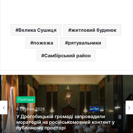
Велика Сушиця
житловий будинок
пожежа
рятувальники
Самбірський район
Політика
6 Серпня 2026
У Дрогобицькій громаді запровадили
мораторій на російськомовний контент у
публічному просторі