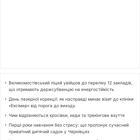
Великомостівський ліцей увійшов до переліку 12 закладів,
що отримають держсубвенцію на енергостійкість
День лазерної корекції: як насправді минає візит до клініки
«Ексімер» від порога до виходу
Чим відрізняються кросівки, кеди та трекінгове взуття
Перші роки навчання без стресу: що пропонує сучасний
приватний дитячий садок у Чернівцях