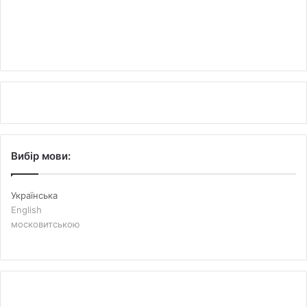
Вибір мови:
Українська
English
московитською