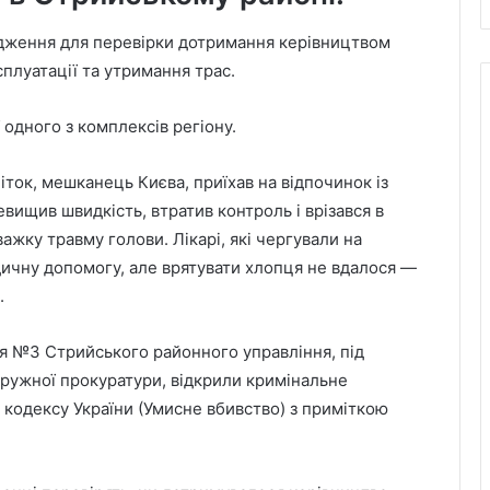
дження для перевірки дотримання керівництвом
плуатації та утримання трас.
ї одного з комплексів регіону.
іток, мешканець Києва, приїхав на відпочинок із
евищив швидкість, втратив контроль і врізався в
важку травму голови. Лікарі, які чергували на
дичну допомогу, але врятувати хлопця не вдалося —
.
ння №3 Стрийського районного управління, під
ружної прокуратури, відкрили кримінальне
о кодексу України (Умисне вбивство) з приміткою