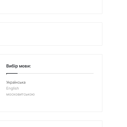
Вибір мови:
Українська
English
московитською