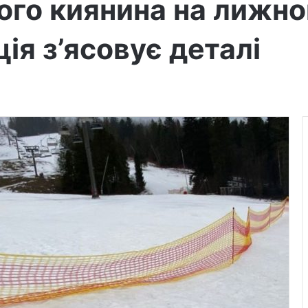
ого киянина на лижно
ія з’ясовує деталі