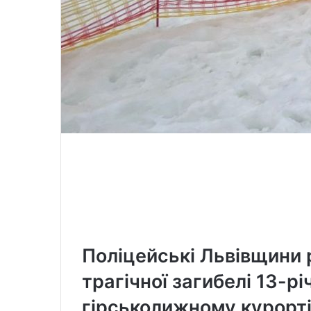
Поліцейські Львівщини 
трагічної загибелі 13-р
гірськолижному курорті