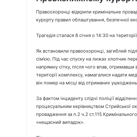
Правоохоронці відкрили кримінальне прова
курорту правил облаштування, безпечної екс
Трагедія сталася 8 січня о 14:30 на територі
Як встановили правоохоронці, загиблий підл
сім’єю. Під час спуску на лижах хлопчик пер
напрямну сітку, після чого впав, отримавши 
території комплексу, намагалися надати ме
він помер на місці від отриманих ушкоджень
За фактом інциденту слідчі поліції відділе
процесуальним керівництвом Стрийської ок
провадження за п.2 ч.2 ст.115 Кримінальног
«нещасний випадок».