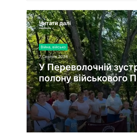
Читати далі
Війна, військо
7 Серпня 2026
У Переволочній зустр
полону військового 
Андрусяка