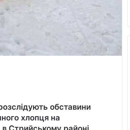
розслідують обставини
ічного хлопця на
 в Стрийському районі.