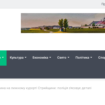
Пр
о
Культура
Економіка
Свято
Політика
Спо
ина на лижному курорті Стрийщини: поліція з’ясовує деталі