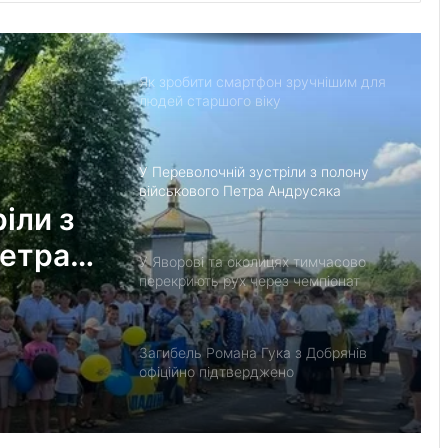
київським музеям раритетні видання
Як зробити смартфон зручнішим для
людей старшого віку
У Переволочній зустріли з полону
військового Петра Андрусяка
іли з
Петра
У Яворові та околицях тимчасово
перекриють рух через чемпіонат
України з велоспорту
Загибель Романа Гука з Добрянів
офіційно підтверджено
У львівському готелі побили та