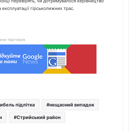
ронці перевірять, чи дотримувалося керівництво
 експлуатації гірськолижних трас.
У Переволочній зустріли з полону
військового Петра Андрусяка
ини партнерів
У Яворові та околицях тимчасово
перекриють рух через чемпіонат
України з велоспорту
Загибель Романа Гука з Добрянів
офіційно підтверджено
У львівському готелі побили та
гибель підлітка
нещасний випадок
пограбували чоловіка: двом
неповнолітнім повідомили про
и
Стрийський район
підозру
Львівська митниця передала