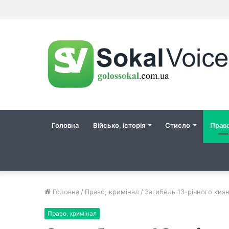
Головна
Військо, історія
Стисло
Прав
Головна
/
Право, кримінал
/
Загибель 13-річного киян
Право, кримінал