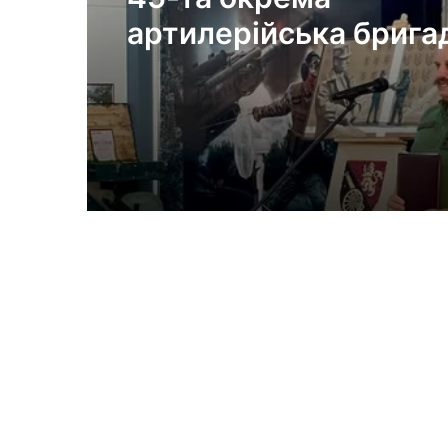
артилерійська брига
імені генерала Миро
Тарнавського відзнач
річчя