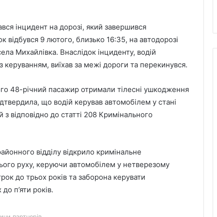
ався інцидент на дорозі, який завершився
 відбувся 9 лютого, близько 16:35, на автодорозі
ела Михайлівка. Внаслідок інциденту, водій
з керуванням, виїхав за межі дороги та перекинувся.
ого 48-річний пасажир отримали тілесні ушкодження
підтвердила, що водій керував автомобілем у стані
й з відповідно до статті 208 Кримінального
45-та окрема артилерійська бригада
районного відділу відкрило кримінальне
ЗСУ імені генерала Мирона
Тарнавського відзначає 10-річчя
ого руху, керуючи автомобілем у нетверезому
трок до трьох років та заборона керувати
У Львові відкрили новий корпус
до п’яти років.
реабілітаційного центру UNBROKEN
Ukraine
ини партнерів