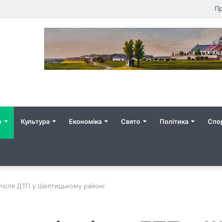
Пр
о
Культура
Економіка
Свято
Політика
Спо
 після ДТП у Шептицькому районі