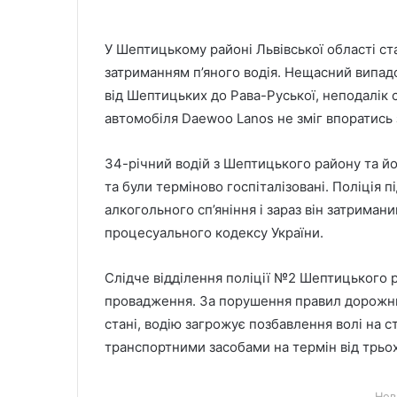
У Шептицькому районі Львівської області ст
затриманням п’яного водія. Нещасний випадок
від Шептицьких до Рава-Руської, неподалік с
автомобіля Daewoo Lanos не зміг впоратись 
34-річний водій з Шептицького району та й
та були терміново госпіталізовані. Поліція 
алкогольного сп’яніння і зараз він затримани
процесуального кодексу України.
Слідче відділення поліції №2 Шептицького 
провадження. За порушення правил дорожнь
стані, водію загрожує позбавлення волі на с
транспортними засобами на термін від трьох 
Нов