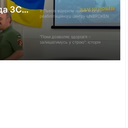
да ЗСУ
У Львові відкрили новий корпус
реабілітаційного центру UNBROKEN
на
Ukraine
ає 10-
“Поки дозволяє здоров’я –
залишатимусь у строю”: історія
прикордонника Ярослава з 7
прикордонного загону
У Дрогобицькій громаді запровадили
мораторій на російськомовний
контент у публічному просторі
У Добротвірській громаді
працюватиме виїзне
представництво сервісного центру
МВС
Львівська мерія через суд
оскаржить дозвіл ДІАМ на
будівництво на вул. Олесницького