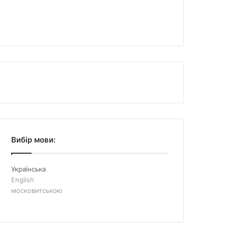
Вибір мови:
Українська
English
московитською