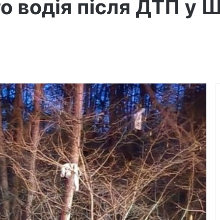
го водія після ДТП у