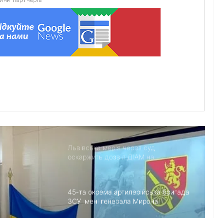
“Поки дозволяє здоров’я –
залишатимусь у строю”: історія
прикордонника Ярослава з 7
прикордонного загону
У Дрогобицькій громаді запровадили
мораторій на російськомовний
контент у публічному просторі
У Добротвірській громаді
працюватиме виїзне
представництво сервісного центру
МВС
Львівська мерія через суд
оскаржить дозвіл ДІАМ на
будівництво на вул. Олесницького
45-та окрема артилерійська бригада
ЗСУ імені генерала Мирона
Тарнавського відзначає 10-річчя