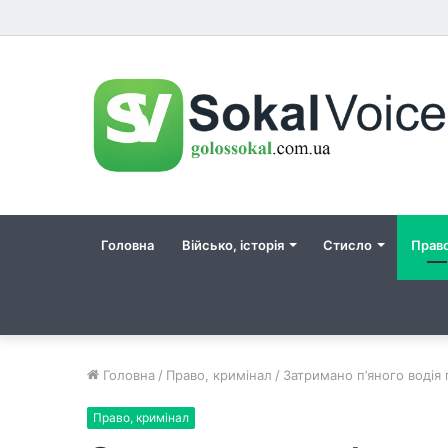
Головна
Військо, історія
Стисло
Прав
Головна
/
Право, кримінал
/
Затримано п’яного водія
Право, кримінал