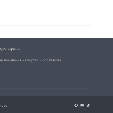
ної України.
не посилання на портал – обов’язкове.
Facebook
YouTube
TikTok
зкове