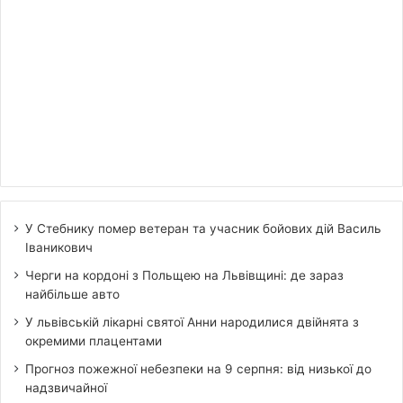
У Стебнику помер ветеран та учасник бойових дій Василь
Іваникович
Черги на кордоні з Польщею на Львівщині: де зараз
найбільше авто
У львівській лікарні святої Анни народилися двійнята з
окремими плацентами
Прогноз пожежної небезпеки на 9 серпня: від низької до
надзвичайної