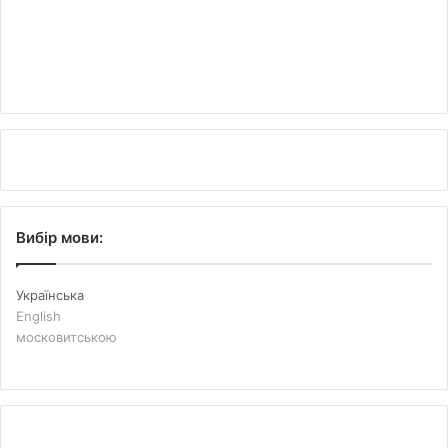
Вибір мови:
Українська
English
московитською