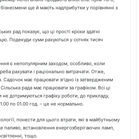
бізнесмени ще й мають надприбутки у порівнянні з
ких рад показує, що ці прості кроки здатні
цю. Подекуди суми рахуються у сотнях тисяч
ння є непопулярним заходом, особливо, коли
 треба рахувати і раціонально витрачати. Отже,
. Садочок має працювати згідно із затвердженим
 Сільська рада має працювати за графіком. Всі ці
 не дотримуються графіку роботи, до прикладу,
.00 по 01.00 год. – це не нормально.
логії, понести для цього втрати, які в майбутньому
е паливо, встановлення енергозберігаючих ламп,
світленні, тощо.