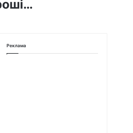
роші…
Реклама