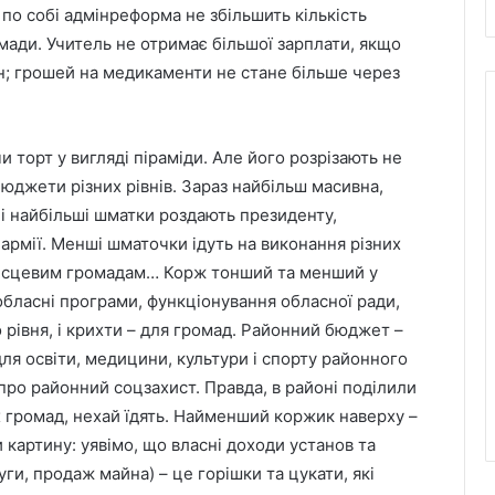
 по собі адмінреформа не збільшить кількість
омади. Учитель не отримає більшої зарплати, якщо
он; грошей на медикаменти не стане більше через
и торт у вигляді піраміди. Але його розрізають не
бюджети різних рівнів. Зараз найбільш масивна,
і найбільші шматки роздають президенту,
 армії. Менші шматочки ідуть на виконання різних
місцевим громадам… Корж тонший та менший у
обласні програми, функціонування обласної ради,
о рівня, і крихти – для громад. Районний бюджет –
ля освіти, медицини, культури і спорту районного
 про районний соцзахист. Правда, в районі поділили
громад, нехай їдять. Найменший коржик наверху –
картину: уявімо, що власні доходи установ та
ги, продаж майна) – це горішки та цукати, які