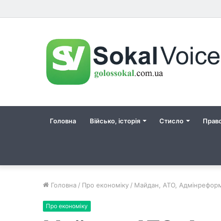
Головна
Військо, історія
Стисло
Прав
Головна
/
Про економіку
/
Майдан, АТО, Адмінреформ
Про економіку