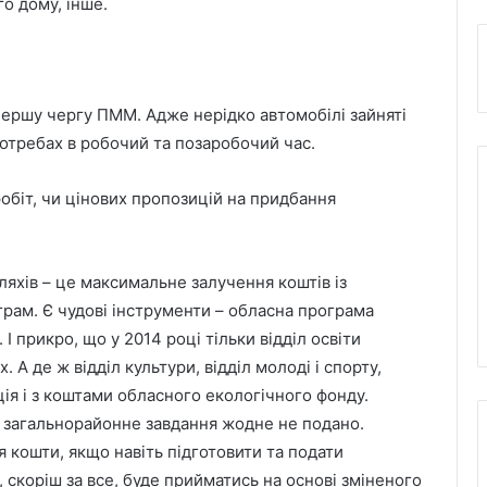
о дому, інше.
першу чергу ПММ. Адже нерідко автомобілі зайняті
отребах в робочий та позаробочий час.
обіт, чи цінових пропозицій на придбання
яхів – це максимальне залучення коштів із
рам. Є чудові інструменти – обласна програма
 прикро, що у 2014 році тільки відділ освіти
 А де ж відділ культури, відділ молоді і спорту,
ія і з коштами обласного екологічного фонду.
а загальнорайонне завдання жодне не подано.
ся кошти, якщо навіть підготовити та подати
скоріш за все, буде прийматись на основі зміненого