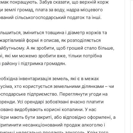
 смак покращують. Забув сказати, що верхній корж
и землі громад, плата за воду, надра місцевого
ваний сільськогосподарський податок та інші.
ьшиться, зміниться товщина і діаметр коржів та
и жартівливій формі я описав, як розподіляється
йбутньому. А як зробити, щоб грошей стало більше,
і, які ми можемо зробити вже, тільки потрібна
и району і підтримка громадян.
бхідна інвентаризація земель, які є в межах
усіма, хто користується земельними ділянками – чи
господарське підприємство. Переглянути угоди на
енди. Усі орендарі зобов’язані вчасно платити
новано видобувають корисні копалини. У нас
ар’єри мають бути закриті, або відповідно оформлені, а
Припинити несанкціонований продаж алкоголю і
дприємці нелегально продають алкоголь. Крім того,