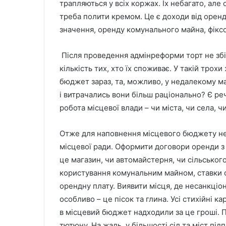
трапляються у всіх коржах. Їх небагато, але
треба полити кремом. Це є доходи від оренд
значення, оренду комунального майна, фіксо
Після проведення адмінреформи торт не збіл
кількість тих, хто їх споживає. У такій трох
бюджет зараз, та, можливо, у недалекому ма
і витрачались вони більш раціонально? Є реч
робота місцевої влади – чи міста, чи села, ч
Отже для наповнення місцевого бюджету нео
місцевої ради. Оформити договори оренди з 
це магазин, чи автомайстерня, чи сільсько
користування комунальним майном, ставки ор
орендну плату. Виявити місця, де несанкціо
особливо – це пісок та глина. Усі стихійні к
в місцевий бюджет надходили за це гроші. 
тютюну. На жаль, у більшості сіл та міст пі