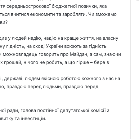
тя середньострокової бюджетної позички, яка
еться вчитися економити та заробляти. Чи зможемо
ави?
див у людей надію, надію на краще життя, на власну
у гідність, на сході України воюють за гідність
ни можновладець говорить про Майдан, а сам, знаючи
грошей, нічого не робить, а що гірше – бере в
, державі, людям якісною роботою кожного з нас на
бою, правдою перед людьми, правдою перед
У Львові виконали 700-ту
 ради, голова постійної депутатської комісії з
трансплантацію: мама віддала нирку
звитку та інвестицій.
27-річному синові
Львівська мерія через суд