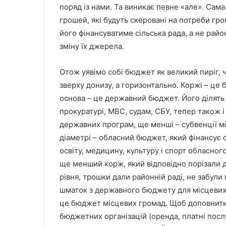
поряд із нами. Та виникає певне «але». Сама
грошей, які будуть скеровані на потреби гр
його фінансуватиме сільська рада, а не рай
зміну їх джерела.
Отож уявімо собі бюджет як великий пиріг, ч
зверху донизу, а горизонтально. Коржі – це 
основа – це державний бюджет. Його ділять 
прокуратурі, МВС, судам, СБУ, тепер також і
державних програм, ще менші – субвенції 
діаметрі – обласний бюджет, який фінансує 
освіту, медицину, культуру і спорт обласног
ще менший корж, який відповідно порізали д
рівня, трошки дали районній раді, не забули
шматок з державного бюджету для місцевих 
це бюджет місцевих громад. Щоб доповнити 
бюджетних організацій (оренда, платні послу