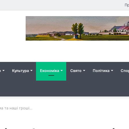
Пр
о
Культура
Економіка
Свято
Політика
Спо
а та наші гроші…