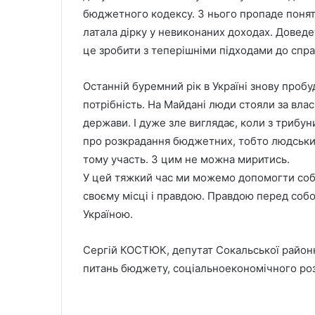
бюджетного кодексу. З нього пропаде понят
латала дірку у невиконаних доходах. Довед
це зробити з теперішніми підходами до спр
Останній буремний рік в Україні знову пробу
потрібність. На Майдані люди стояли за власн
держави. І дуже зле виглядає, коли з трибу
про розкрадання бюджетних, тобто людських 
тому участь. З цим не можна миритись.
У цей тяжкий час ми можемо допомогти собі
своєму місці і правдою. Правдою перед со
Україною.
Сергій КОСТЮК, депутат Сокальської районної
питань бюджету, соціальноекономічного ро