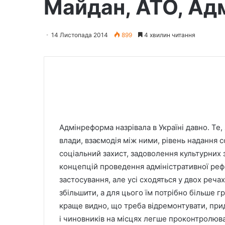
Майдан, АТО, Ад
14 Листопада 2014
899
4 хвилин читання
Адмінреформа назрівала в Україні давно. Те,
влади, взаємодія між ними, рівень надання со
соціальний захист, задоволення культурних з
концепцій проведення адміністративної реф
застосування, але усі сходяться у двох реч
збільшити, а для цього їм потрібно більше гр
краще видно, що треба відремонтувати, придб
і чиновників на місцях легше проконтролюва