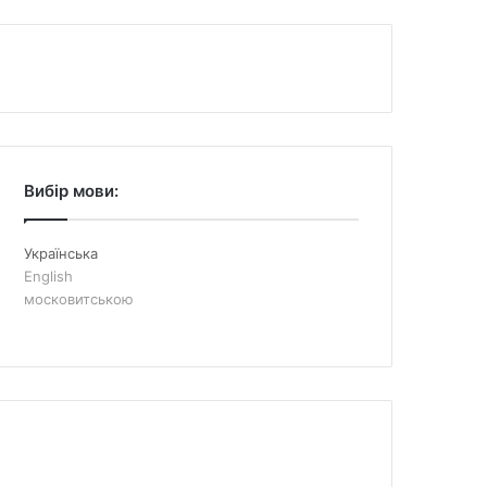
Вибір мови:
Українська
English
московитською