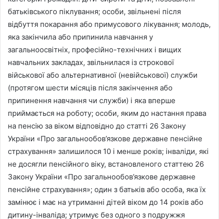
батьківського піклування; особи, звільнені після
відбуття покарання або примусового лікування; молодь,
яка закінчила або припинила навчання у
загальноосвітніх, професійно-технічних і вищих
навчальних закладах, звільнилася із строкової
військової або альтернативної (невійськової) служби
(протягом шести місяців після закінчення або
припинення навчання чи служби) і яка вперше
приймається на роботу; особи, яким до настання права
на пенсію за віком відповідно до статті 26 Закону
України «Про загальнообов’язкове державне пенсійне
страхування» залишилося 10 і менше років; інваліди, які
не досягли пенсійного віку, встановленого статтею 26
Закону України «Про загальнообов’язкове державне
пенсійне страхування»; один з батьків або особа, яка їх
замінює і має на утриманні дітей віком до 14 років або
дитину-інваліда; утримує без одного з подружжя