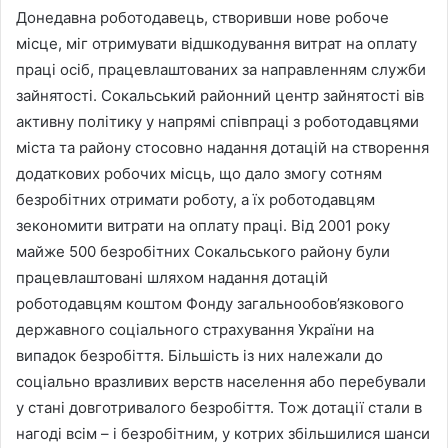
Донедавна роботодавець, створивши нове робоче
місце, міг отримувати відшкодування витрат на оплату
праці осіб, працевлаштованих за направленням служби
зайнятості. Сокальський районний центр зайнятості вів
активну політику у напрямі співпраці з роботодавцями
міста та району стосовно надання дотацій на створення
додаткових робочих місць, що дало змогу сотням
безробітних отримати роботу, а їх роботодавцям
зекономити витрати на оплату праці. Від 2001 року
майже 500 безробітних Сокальського району були
працевлаштовані шляхом надання дотацій
роботодавцям коштом Фонду загальнообов’язкового
державного соціального страхування України на
випадок безробіття. Більшість із них належали до
соціально вразливих верств населення або перебували
у стані довготривалого безробіття. Тож дотації стали в
нагоді всім – і безробітним, у котрих збільшилися шанси