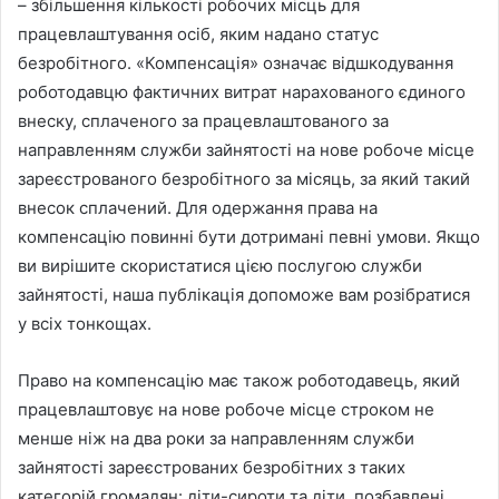
– збільшення кількості робочих місць для
працевлаштування осіб, яким надано статус
безробітного. «Компенсація» означає відшкодування
роботодавцю фактичних витрат нарахованого єдиного
внеску, сплаченого за працевлаштованого за
направленням служби зайнятості на нове робоче місце
зареєстрованого безробітного за місяць, за який такий
внесок сплачений. Для одержання права на
компенсацію повинні бути дотримані певні умови. Якщо
ви вирішите скористатися цією послугою служби
зайнятості, наша публікація допоможе вам розібратися
у всіх тонкощах.
Право на компенсацію має також роботодавець, який
працевлаштовує на нове робоче місце строком не
менше ніж на два роки за направленням служби
зайнятості зареєстрованих безробітних з таких
категорій громадян: діти-сироти та діти, позбавлені