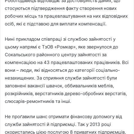
Роботодавець відповідає за достовірність даних, що
стосуються підтвердження факту створення нових
робочих місць та працевлаштування на них відповідних
осіб, які є підставою для виплати компенсації.
Нині прикладом співпраці зі службою зайнятості у
цьому напрямі є ТзОВ «Ромкар», яке звернулося до
Сокальського районного центру зайнятості за
компенсацією на 43 працевлаштованих працівників. Всі
вони – люди, які відносяться до категорії соціально-
незахищених. За сприяння служби зайнятості були
заповнені вакансії швачок, оббивальників меблів,
розкрійників, верстатників дерево-обробних верстатів,
слюсарів-ремонтників та інші.
Не проґавили шанс отримати фінансову допомогу від
служби зайнятості й підприємці. Так у 2013 році
скористались цією послугою 8 приватних підприємців,